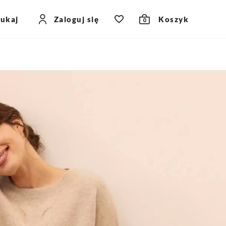
zukaj
Zaloguj się
Koszyk
0