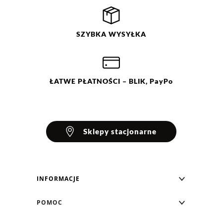
SZYBKA
WYSYŁKA
ŁATWE
PŁATNOŚCI
– BLIK, PayPo
Sklepy stacjonarne
INFORMACJE
Blog Greenpoint
POMOC
O nas
Najczęściej zadawane pytania