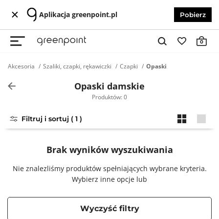
Aplikacja greenpoint.pl
Pobierz
0
Akcesoria
Szaliki, czapki, rękawiczki
Czapki
Opaski
Opaski damskie
Produktów: 0
Filtruj i sortuj ( 1 )
Brak wyników wyszukiwania
Nie znalezliśmy produktów spełniających wybrane kryteria.
Wybierz inne opcje lub
Wyczyść filtry