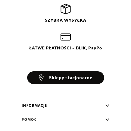
SZYBKA
WYSYŁKA
ŁATWE
PŁATNOŚCI
– BLIK, PayPo
Sklepy stacjonarne
INFORMACJE
Blog Greenpoint
POMOC
O nas
Najczęściej zadawane pytania