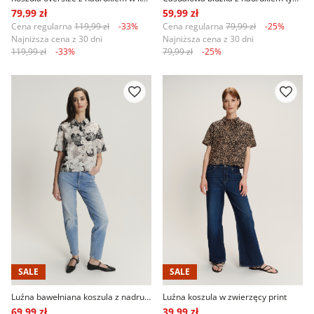
79,99 zł
59,99 zł
Cena regularna
119,99 zł
-33%
Cena regularna
79,99 zł
-25%
Najniższa cena z 30 dni
Najniższa cena z 30 dni
119,99 zł
-33%
79,99 zł
-25%
SALE
SALE
Luźna bawełniana koszula z nadrukiem w kwiaty
Luźna koszula w zwierzęcy print
69,99 zł
39,99 zł