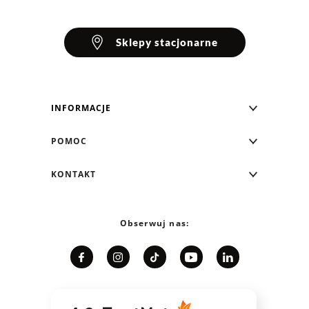
Sklepy stacjonarne
INFORMACJE
Blog Greenpoint
POMOC
O nas
Najczęściej zadawane pytania
KONTAKT
Klub Greenpoint
Sposoby płatności
Formularz kontaktowy
Zamówienia indywidualne
PayPo - Kup teraz, zapłać za 30 dni
Telefon: 12 287 07 07
Obserwuj nas:
Franczyza
Formy i koszt dostawy
Pn. - pt.: 8:00 - 15:00
Współpraca
Zwrot/Wymiana
Relacje inwestorskie
Kariera
Jak dobrać rozmiar?
Karta podarunkowa