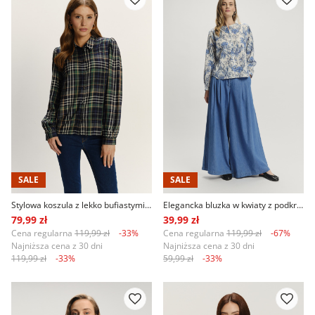
SALE
SALE
Stylowa koszula z lekko bufiastymi rękawami nadruk w kratę
Elegancka bluzka w kwiaty z podkreśloną talią
79,99 zł
39,99 zł
Cena regularna
119,99 zł
-33%
Cena regularna
119,99 zł
-67%
Najniższa cena z 30 dni
Najniższa cena z 30 dni
119,99 zł
-33%
59,99 zł
-33%