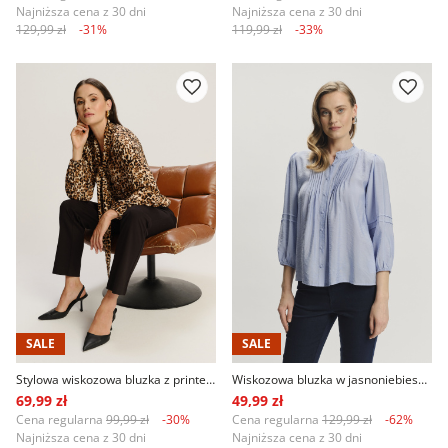
Najniższa cena z 30 dni
Najniższa cena z 30 dni
129,99 zł
-31%
119,99 zł
-33%
SALE
SALE
Stylowa wiskozowa bluzka z printem animal
Wiskozowa bluzka w jasnoniebieskim kolorze
69,99 zł
49,99 zł
Cena regularna
99,99 zł
-30%
Cena regularna
129,99 zł
-62%
Najniższa cena z 30 dni
Najniższa cena z 30 dni