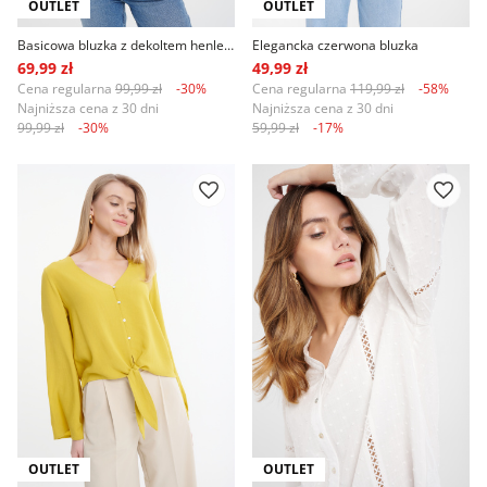
OUTLET
OUTLET
Basicowa bluzka z dekoltem henley biała
Elegancka czerwona bluzka
69,99 zł
49,99 zł
Cena regularna
99,99 zł
-30%
Cena regularna
119,99 zł
-58%
Najniższa cena z 30 dni
Najniższa cena z 30 dni
99,99 zł
-30%
59,99 zł
-17%
OUTLET
OUTLET