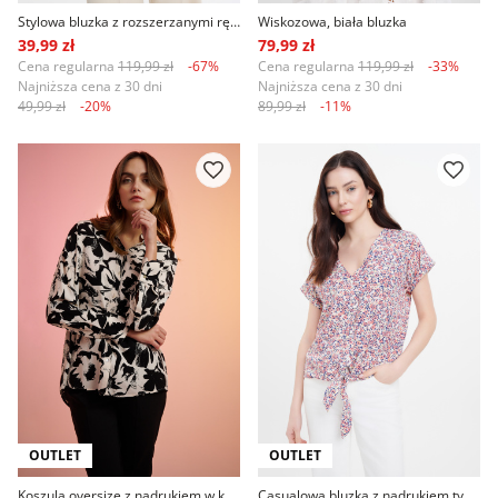
Stylowa bluzka z rozszerzanymi rękawami
Wiskozowa, biała bluzka
39,99 zł
79,99 zł
Cena regularna
119,99 zł
-67%
Cena regularna
119,99 zł
-33%
Najniższa cena z 30 dni
Najniższa cena z 30 dni
49,99 zł
-20%
89,99 zł
-11%
OUTLET
OUTLET
Koszula oversize z nadrukiem w kwiaty
Casualowa bluzka z nadrukiem typu łączka