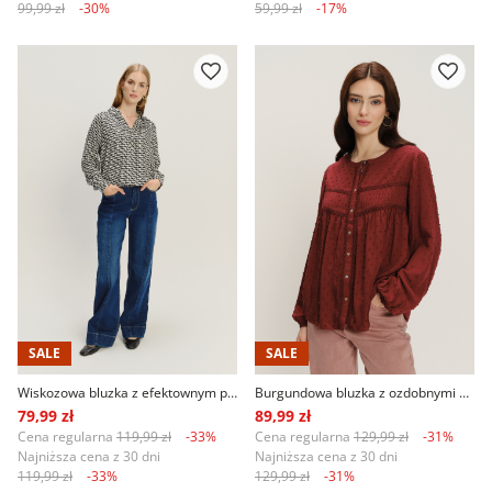
99,99 zł
-30%
59,99 zł
-17%
SALE
SALE
Wiskozowa bluzka z efektownym printem
Burgundowa bluzka z ozdobnymi detalami
79,99 zł
89,99 zł
Cena regularna
119,99 zł
-33%
Cena regularna
129,99 zł
-31%
Najniższa cena z 30 dni
Najniższa cena z 30 dni
119,99 zł
-33%
129,99 zł
-31%