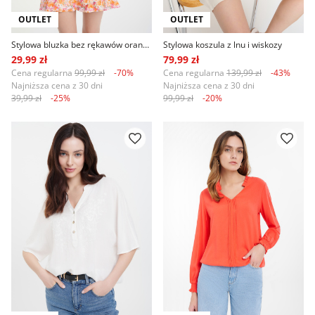
OUTLET
OUTLET
Stylowa bluzka bez rękawów orange
Stylowa koszula z lnu i wiskozy
29,99 zł
79,99 zł
Cena regularna
99,99 zł
-70%
Cena regularna
139,99 zł
-43%
Najniższa cena z 30 dni
Najniższa cena z 30 dni
39,99 zł
-25%
99,99 zł
-20%