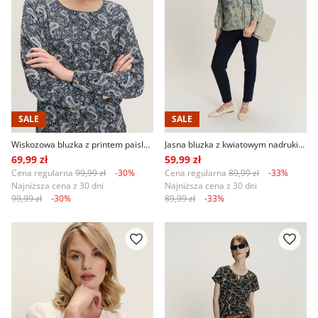
SALE
SALE
Wiskozowa bluzka z printem paisley długi rękaw
Jasna bluzka z kwiatowym nadrukiem
69,99 zł
59,99 zł
Cena regularna
99,99 zł
-30%
Cena regularna
89,99 zł
-33%
Najniższa cena z 30 dni
Najniższa cena z 30 dni
99,99 zł
-30%
89,99 zł
-33%