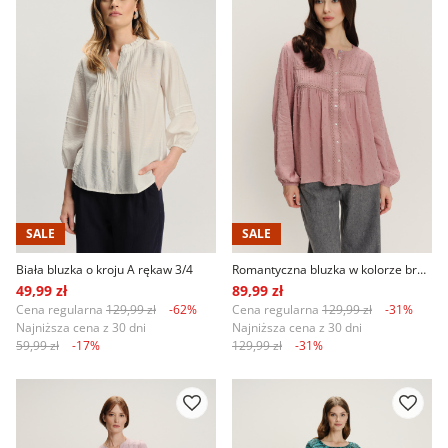
SALE
SALE
Biała bluzka o kroju A rękaw 3/4
Romantyczna bluzka w kolorze brudnego różu
49,99 zł
89,99 zł
Cena regularna
129,99 zł
-62%
Cena regularna
129,99 zł
-31%
Najniższa cena z 30 dni
Najniższa cena z 30 dni
59,99 zł
-17%
129,99 zł
-31%