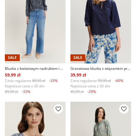
SALE
SALE
Bluzka z kwiatowym nadrukiem i wiązaniem przy dekolcie
Granatowa bluzka z wiązaniem przy dekolcie
59,99 zł
39,99 zł
Cena regularna
89,99 zł
-33%
Cena regularna
99,99 zł
-60%
Najniższa cena z 30 dni
Najniższa cena z 30 dni
89,99 zł
-33%
49,99 zł
-20%