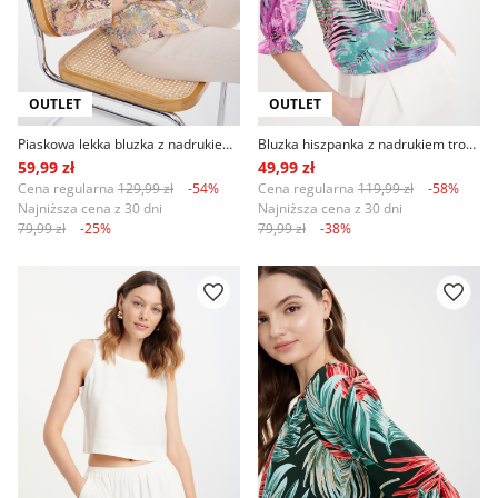
OUTLET
OUTLET
Piaskowa lekka bluzka z nadrukiem paisley
Bluzka hiszpanka z nadrukiem tropic różowo-zielona
59,99 zł
49,99 zł
Cena regularna
129,99 zł
-54%
Cena regularna
119,99 zł
-58%
Najniższa cena z 30 dni
Najniższa cena z 30 dni
79,99 zł
-25%
79,99 zł
-38%