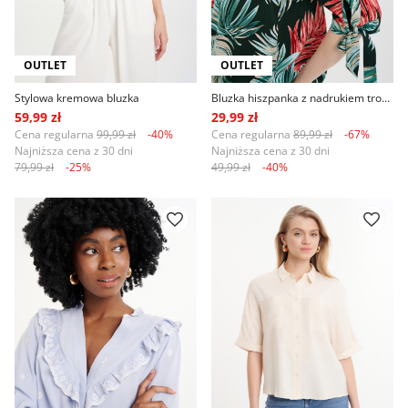
OUTLET
OUTLET
Stylowa kremowa bluzka
Bluzka hiszpanka z nadrukiem tropic
59,99 zł
29,99 zł
Cena regularna
99,99 zł
-40%
Cena regularna
89,99 zł
-67%
Najniższa cena z 30 dni
Najniższa cena z 30 dni
79,99 zł
-25%
49,99 zł
-40%