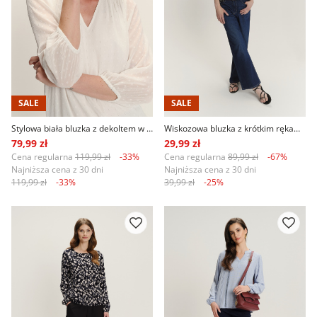
SALE
SALE
Stylowa biała bluzka z dekoltem w V i półtransparentnymi rękawami
Wiskozowa bluzka z krótkim rękawem
79,99 zł
29,99 zł
Cena regularna
119,99 zł
-33%
Cena regularna
89,99 zł
-67%
Najniższa cena z 30 dni
Najniższa cena z 30 dni
119,99 zł
-33%
39,99 zł
-25%