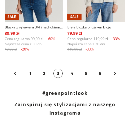
SALE
SALE
Bluzka z rękawem 3/4 i nadrukiem w kwiaty
Biała bluzka o luźnym kroju
39,99 zł
79,99 zł
Cena regularna
99,99 zł
-60%
Cena regularna
119,99 zł
-33%
Najniższa cena z 30 dni
Najniższa cena z 30 dni
49,99 zł
-20%
119,99 zł
-33%
1
2
3
4
5
6
#greenpointlook
Zainspiruj się stylizacjami z naszego
Instagrama