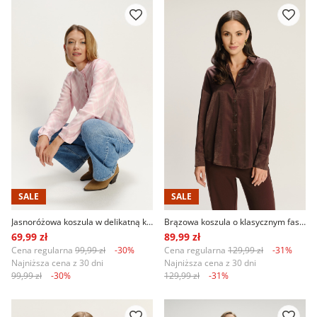
SALE
SALE
Jasnoróżowa koszula w delikatną kratę
Brązowa koszula o klasycznym fasonie
69,99 zł
89,99 zł
Cena regularna
99,99 zł
-30%
Cena regularna
129,99 zł
-31%
Najniższa cena z 30 dni
Najniższa cena z 30 dni
99,99 zł
-30%
129,99 zł
-31%