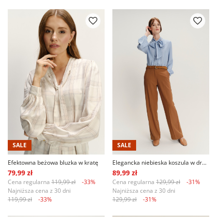
SALE
SALE
Efektowna beżowa bluzka w kratę
Elegancka niebieska koszula w drobne paski
79,99 zł
89,99 zł
Cena regularna
119,99 zł
-33%
Cena regularna
129,99 zł
-31%
Najniższa cena z 30 dni
Najniższa cena z 30 dni
119,99 zł
-33%
129,99 zł
-31%