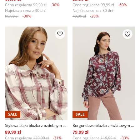
Cena regularna
99,99 zł
-30%
Cena regularna
99,99 zł
-60%
Najniższa cena z 30 dni
Najniższa cena z 30 dni
99,99 zł
-30%
49,99 zł
-20%
SALE
SALE
Stylowa biała bluzka z ozdobnym wiązaniem nadruk w kratę
Burgundowa bluzka z kwiatowym nadrukiem
89,99 zł
79,99 zł
Cena regularna
129,99 zł
-31%
Cena regularna
119,99 zł
-33%