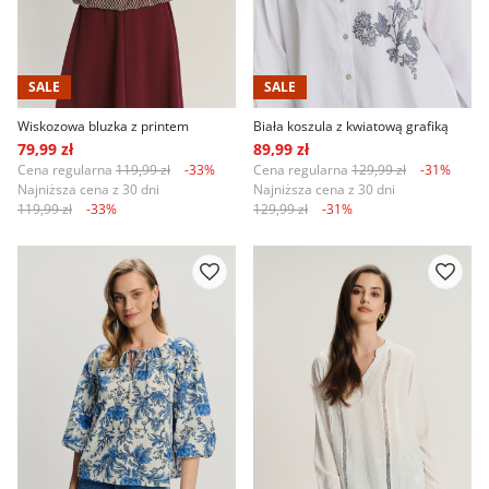
SALE
SALE
Wiskozowa bluzka z printem
Biała koszula z kwiatową grafiką
79,99 zł
89,99 zł
Cena regularna
119,99 zł
-33%
Cena regularna
129,99 zł
-31%
Najniższa cena z 30 dni
Najniższa cena z 30 dni
119,99 zł
-33%
129,99 zł
-31%