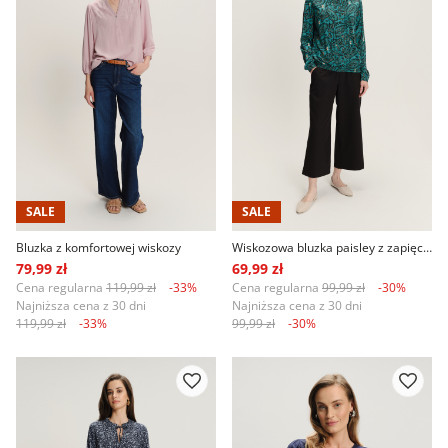
SALE
SALE
Bluzka z komfortowej wiskozy
Wiskozowa bluzka paisley z zapięciem typu łezka
79,99 zł
69,99 zł
Cena regularna
119,99 zł
-33%
Cena regularna
99,99 zł
-30%
Najniższa cena z 30 dni
Najniższa cena z 30 dni
119,99 zł
-33%
99,99 zł
-30%