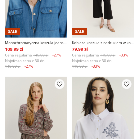
SALE
SALE
Monochromatyczna koszula jeansowa
Kobieca koszula z nadrukiem w kolorowe kwiaty
109,99 zł
79,99 zł
Cena regularna
149,99 zł
-27%
Cena regularna
119,99 zł
-33%
Najniższa cena z 30 dni
Najniższa cena z 30 dni
149,99 zł
-27%
119,99 zł
-33%