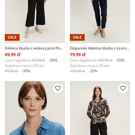
SALE
SALE
Kobieca bluzka z wiskozy print flowers
Elegancka błękitna bluzka z ażurową aplikacją
69,99 zł
79,99 zł
Cena regularna
99,99 zł
-30%
Cena regularna
119,99 zł
-33%
Najniższa cena z 30 dni
Najniższa cena z 30 dni
99,99 zł
-30%
119,99 zł
-33%