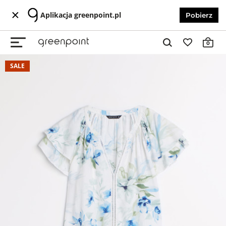
Aplikacja greenpoint.pl
Pobierz
0
SALE