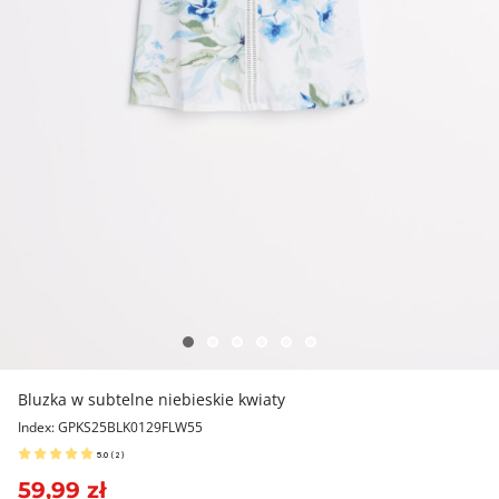
Bluzka w subtelne niebieskie kwiaty
Index: GPKS25BLK0129FLW55
5.0
(
2
)
59,99 zł