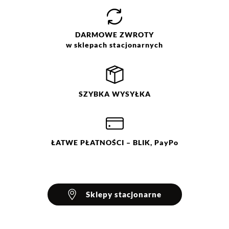
Opinie klientów
DARMOWE
ZWROTY
w sklepach stacjonarnych
Filtry
Wyczyść
Szukaj
Ocena
Size
Color
SZYBKA
WYSYŁKA
biały
34
36
38
40
42
44
ŁATWE
PŁATNOŚCI
– BLIK, PayPo
Sklepy stacjonarne