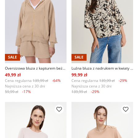
SALE
SALE
Oversizowa bluza z kapturem beżowa
Luźna bluza z nadrukiem w kwiaty i rękawem 3/4
49,99 zł
99,99 zł
Cena regularna
139,99 zł
-64%
Cena regularna
139,99 zł
-29%
Najniższa cena z 30 dni
Najniższa cena z 30 dni
59,99 zł
-17%
139,99 zł
-29%