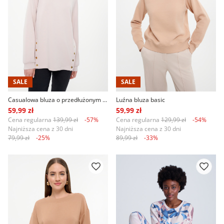
SALE
SALE
Casualowa bluza o przedłużonym fasonie
Luźna bluza basic
59,99 zł
59,99 zł
Cena regularna
139,99 zł
-57%
Cena regularna
129,99 zł
-54%
Najniższa cena z 30 dni
Najniższa cena z 30 dni
79,99 zł
-25%
89,99 zł
-33%