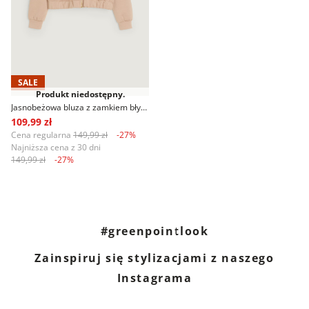
SALE
Produkt niedostępny.
Jasnobeżowa bluza z zamkiem błyskawicznym
109,99 zł
Cena regularna
149,99 zł
-27%
Najniższa cena z 30 dni
149,99 zł
-27%
#greenpointlook
Zainspiruj się stylizacjami z naszego
Instagrama