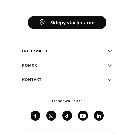
Sklepy stacjonarne
INFORMACJE
Blog Greenpoint
POMOC
O nas
Najczęściej zadawane pytania
KONTAKT
Klub Greenpoint
Sposoby płatności
Formularz kontaktowy
Zamówienia indywidualne
PayPo - Kup teraz, zapłać za 30 dni
Telefon: 12 287 07 07
Obserwuj nas:
Franczyza
Formy i koszt dostawy
Pn. - pt.: 8:00 - 15:00
Współpraca
Zwrot/Wymiana
Relacje inwestorskie
Kariera
Jak dobrać rozmiar?