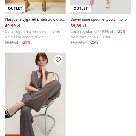
OUTLET
OUTLET
Klasyczne cygaretki, nadruk w drobną kratkę
Bawełniane spodnie typu chino, pasek z ekologicznej skóry
49,99 zł
89,99 zł
Cena regularna
139,99 zł
-64%
Cena regularna
119,99 zł
-25%
Najniższa cena z 30 dni
Najniższa cena z 30 dni
69,99 zł
-29%
119,99 zł
-25%