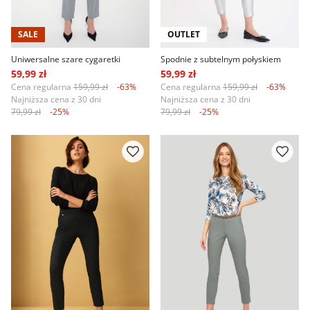
SALE
OUTLET
Uniwersalne szare cygaretki
Spodnie z subtelnym połyskiem
59,99 zł
59,99 zł
Cena regularna
159,99 zł
-63%
Cena regularna
159,99 zł
-63%
Najniższa cena z 30 dni
Najniższa cena z 30 dni
79,99 zł
-25%
79,99 zł
-25%