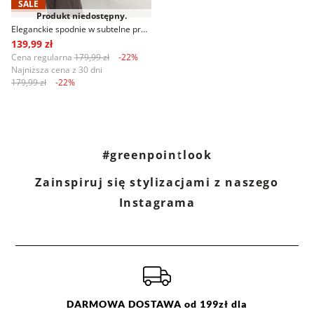
SALE
Produkt niedostępny.
Eleganckie spodnie w subtelne prążki
139,99 zł
Cena regularna
179,99 zł
-22%
Najniższa cena z 30 dni
179,99 zł
-22%
#greenpointlook
Zainspiruj się stylizacjami z naszego
Instagrama
DARMOWA DOSTAWA od 199zł dla