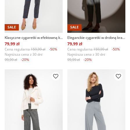
SALE
SALE
Klasyczne cygaretki w efektowną kratkę
Eleganckie cygaretki w drobną kratkę
79,99 zł
79,99 zł
Cena regularna
159,99 zł
-50%
Cena regularna
159,99 zł
-50%
Najniższa cena z 30 dni
Najniższa cena z 30 dni
99,99 zł
-20%
99,99 zł
-20%