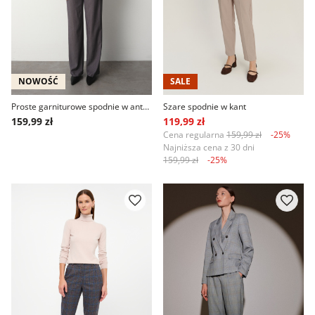
NOWOŚĆ
SALE
Proste garniturowe spodnie w antracytowym kolorze
Szare spodnie w kant
159,99 zł
119,99 zł
Cena regularna
159,99 zł
-25%
Najniższa cena z 30 dni
159,99 zł
-25%