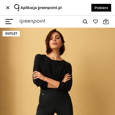
Aplikacja greenpoint.pl
Pobierz
0
OUTLET