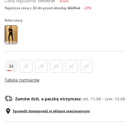
Cena regularna:
139,99 zł
-64%
Najniższa cena z 30 dni przed obniżką:
69,99 zł
-29%
Kolor:
szary
34
36
38
40
42
44
Tabela rozmiarów
Zamów dziś, a paczkę otrzymasz:
wt. 11.08 - czw. 13.08
Sprawdź dostępność w sklepie stacjonarnym