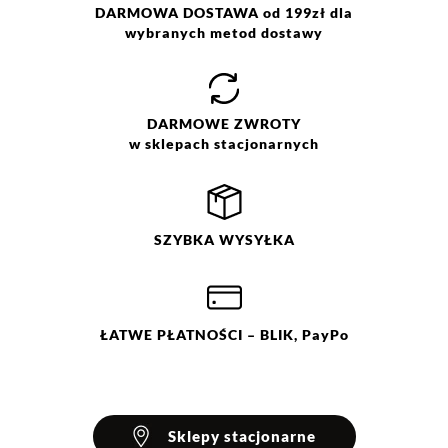
Prać w pralce w temp. maks.
DARMOWA DOSTAWA od 199zł dla
30°C. Nie wybielać. Prasować w
wybranych metod dostawy
max. temp. 110°C. Nie czyścić
chemicznie. Nie suszyć w
suszarce bębnowej.
DARMOWE
ZWROTY
w sklepach stacjonarnych
SZYBKA
WYSYŁKA
ŁATWE
PŁATNOŚCI
– BLIK, PayPo
Sklepy stacjonarne