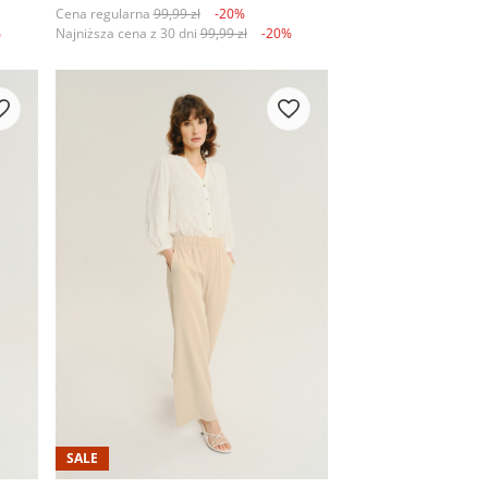
Cena regularna
99,99 zł
-20%
%
Najniższa cena z 30 dni
99,99 zł
-20%
+2
SALE