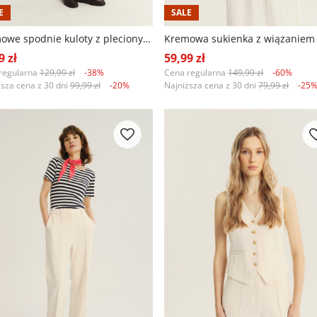
E
SALE
Kremowe spodnie kuloty z plecionym paskiem
9 zł
59,99 zł
regularna
129,99 zł
-38%
Cena regularna
149,99 zł
-60%
ższa cena z 30 dni
99,99 zł
-20%
Najniższa cena z 30 dni
79,99 zł
-25