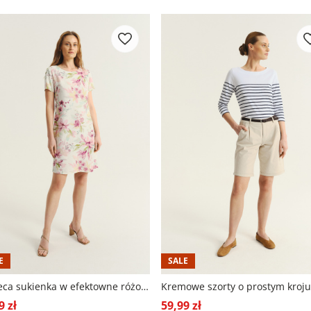
E
SALE
Kobieca sukienka w efektowne różowe kwiaty
Kremowe szorty o prostym kroju
9 zł
59,99 zł