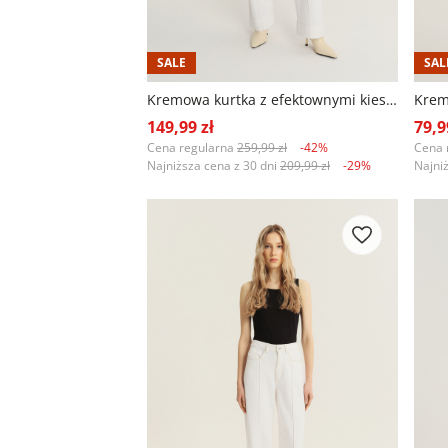
SALE
SAL
Kremowa kurtka z efektownymi kieszeniami
149,99 zł
79,9
Cena regularna
259,99 zł
-42%
Cena 
Najniższa cena z 30 dni
209,99 zł
-29%
Najni