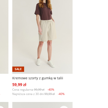
SALE
Kremowe szorty z gumką w talii
59,99 zł
Cena regularna
99,99 zł
-40%
%
Najniższa cena z 30 dni
99,99 zł
-40%