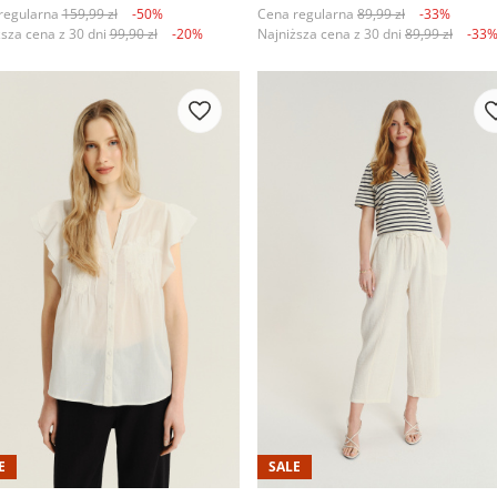
regularna
159,99 zł
-50%
Cena regularna
89,99 zł
-33%
ższa cena z 30 dni
99,90 zł
-20%
Najniższa cena z 30 dni
89,99 zł
-33
E
SALE