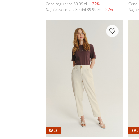
Cena regularna
89,99 zł
-22%
Cena 
Najniższa cena z 30 dni
89,99 zł
-22%
Najni
SALE
SAL