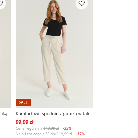
SALE
fiką
Komfortowe spodnie z gumką w talii
99,99 zł
Cena regularna
149,99 zł
-33%
%
Najniższa cena z 30 dni
119,99 zł
-17%