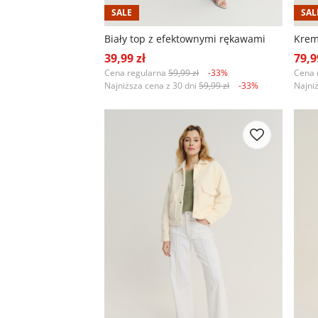
SALE
SAL
Biały top z efektownymi rękawami
39,99 zł
79,9
Cena regularna
59,99 zł
-33%
Cena 
Najniższa cena z 30 dni
59,99 zł
-33%
Najni