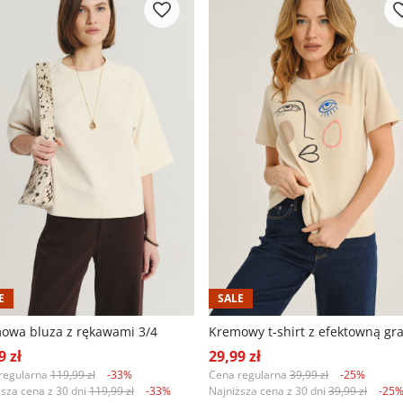
E
SALE
owa bluza z rękawami 3/4
Kremowy t-shirt z efektowną gra
9 zł
29,99 zł
regularna
119,99 zł
-33%
Cena regularna
39,99 zł
-25%
ższa cena z 30 dni
119,99 zł
-33%
Najniższa cena z 30 dni
39,99 zł
-25