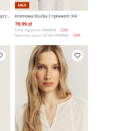
SALE
Kremowa sukienka z wiązaniem przy dekolcie
Kremowa bluzka z rękawem 3/4
79,99 zł
Cena regularna
119,99 zł
-33%
%
Najniższa cena z 30 dni
119,99 zł
-33%