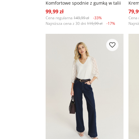
Komfortowe spodnie z gumką w talii
Krem
99,99 zł
79,9
Cena regularna
149,99 zł
-33%
Cena 
Najniższa cena z 30 dni
119,99 zł
-17%
Najni