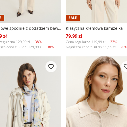
E
SALE
Kremowe spodnie z dodatkiem bawełny
Klasyczna kremowa kamizelka
9 zł
79,99 zł
regularna
129,99 zł
-38%
Cena regularna
119,99 zł
-33%
ższa cena z 30 dni
129,99 zł
-38%
Najniższa cena z 30 dni
99,99 zł
-20