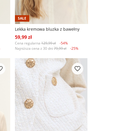
SALE
Lekka kremowa bluzka z bawełny
59,99 zł
Cena regularna
129,99 zł
-54%
%
Najniższa cena z 30 dni
79,99 zł
-25%