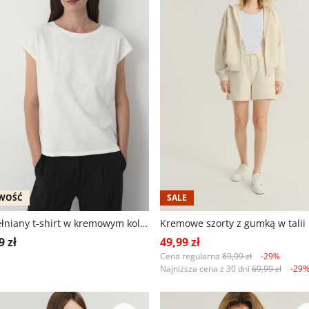
WOŚĆ
SALE
Bawełniany t-shirt w kremowym kolorze
Kremowe szorty z gumką w talii
9 zł
49,99 zł
Cena regularna
69,99 zł
-29%
Najniższa cena z 30 dni
69,99 zł
-29