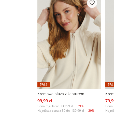
SALE
SAL
Kremowa bluza z kapturem
Krem
99,99 zł
79,9
Cena regularna
139,99 zł
-29%
Cena 
Najniższa cena z 30 dni
139,99 zł
-29%
Najni