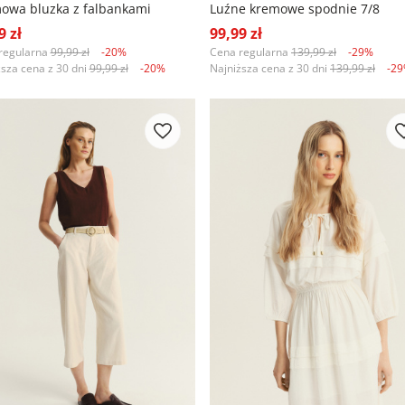
owa bluzka z falbankami
Luźne kremowe spodnie 7/8
9 zł
99,99 zł
regularna
99,99 zł
-20%
Cena regularna
139,99 zł
-29%
ższa cena z 30 dni
99,99 zł
-20%
Najniższa cena z 30 dni
139,99 zł
-2