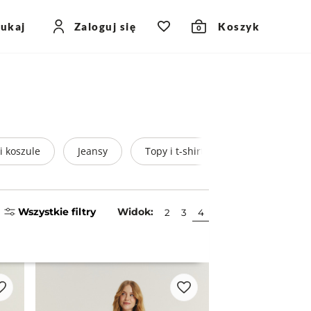
zukaj
Zaloguj się
Koszyk
0
 i koszule
Jeansy
Topy i t-shirty
Spódnice
Wszystkie filtry
Widok:
2
3
4