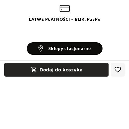
ŁATWE
PŁATNOŚCI
– BLIK, PayPo
Sklepy stacjonarne
Dodaj do koszyka
INFORMACJE
Blog Greenpoint
POMOC
O nas
Najczęściej zadawane pytania
KONTAKT
Klub Greenpoint
Sposoby płatności
Formularz kontaktowy
Zamówienia indywidualne
PayPo - Kup teraz, zapłać za 30 dni
Telefon: 12 287 07 07
Obserwuj nas:
Franczyza