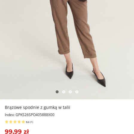
Brązowe spodnie z gumką w talii
Index: GPKS26SPO405888X00
5.0
(
7
)
99,99 zł