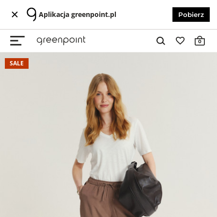
Aplikacja greenpoint.pl
Pobierz
0
SALE