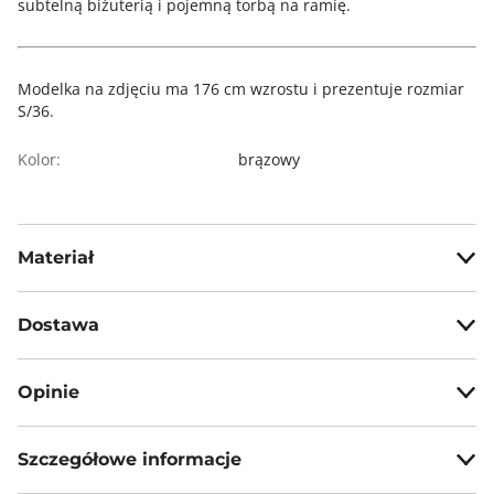
subtelną biżuterią i pojemną torbą na ramię.
Modelka na zdjęciu ma 176 cm wzrostu i prezentuje rozmiar
S/36.
Kolor:
brązowy
Materiał
55% len 45% wiskoza
Dostawa
Darmowa dostawa od 199zł dla wybranych metod dostawy.
Opinie
GWARANTOWANA WYSYŁKA w 48 godzin.
*95% zamówień realizujemy w 24 godziny.
Szczegółowe informacje
5
100%
Liczba
5.0
Metody dostawy:
Rozmiarówka
głosów: