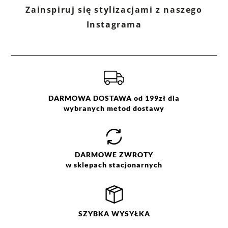
Zainspiruj się stylizacjami z naszego
Ocena
Size
Color
Instagrama
beżowy
36
brązowy
38
granatowy
40
42
kremowy
44
szary
46
zielony
DARMOWA DOSTAWA od 199zł dla
wybranych metod dostawy
DARMOWE
ZWROTY
w sklepach stacjonarnych
SZYBKA
WYSYŁKA