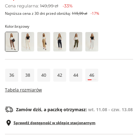
Cena regularna:
149,99 zł
-33%
Najniższa cena z 30 dni przed obniżką:
119,99 zł
-17%
Kolor:
brązowy
36
38
40
42
44
46
Tabela rozmiarów
Zamów dziś, a paczkę otrzymasz:
wt. 11.08 - czw. 13.08
Sprawdź dostępność w sklepie stacjonarnym