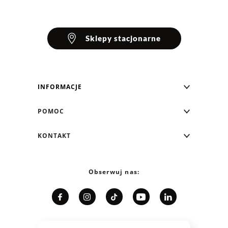
Sklepy stacjonarne
INFORMACJE
Blog Greenpoint
POMOC
O nas
Najczęściej zadawane pytania
KONTAKT
Klub Greenpoint
Sposoby płatności
Formularz kontaktowy
Zamówienia indywidualne
PayPo - Kup teraz, zapłać za 30 dni
Telefon: 12 287 07 07
Obserwuj nas:
Franczyza
Formy i koszt dostawy
Pn. - pt.: 8:00 - 15:00
Współpraca
Zwrot/Wymiana
Relacje inwestorskie
Kariera
Jak dobrać rozmiar?