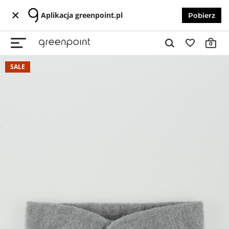
Aplikacja greenpoint.pl
Pobierz
0
SALE