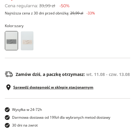
Cena regularna:
39,99 zł
-50%
Najniższa cena z 30 dni przed obniżką:
29,99 zł
-33%
Kolor:
szary
00
Zamów dziś, a paczkę otrzymasz:
wt. 11.08 - czw. 13.08
Sprawdź dostępność w sklepie stacjonarnym
Wysyłka w 24-72h
Darmowa dostawa od 199zł dla wybranych metod dostawy
30 dni na zwrot