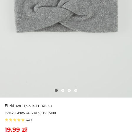
Efektowna szara opaska
Index: GPKW24CZA093190M00
5.0
(
1
)
19,99 zł