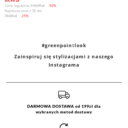
59,99 zł
Cena regularna
119,99 zł
-50%
Najniższa cena z 30 dni
79,99 zł
-25%
#greenpointlook
Zainspiruj się stylizacjami z naszego
Instagrama
DARMOWA DOSTAWA od 199zł dla
wybranych metod dostawy