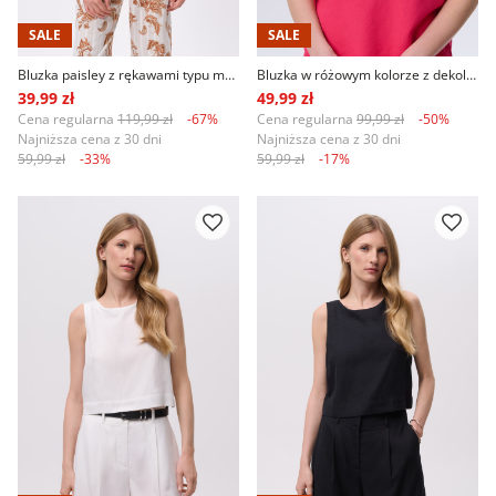
SALE
SALE
Bluzka paisley z rękawami typu motylki
Bluzka w różowym kolorze z dekoltem w serek
39,99 zł
49,99 zł
Cena regularna
119,99 zł
-67%
Cena regularna
99,99 zł
-50%
Najniższa cena z 30 dni
Najniższa cena z 30 dni
59,99 zł
-33%
59,99 zł
-17%