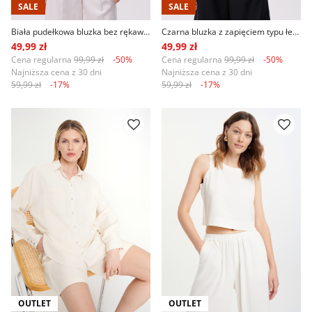
SALE
SALE
Biała pudełkowa bluzka bez rękawów
Czarna bluzka z zapięciem typu łezka
49,99 zł
49,99 zł
Cena regularna
99,99 zł
-50%
Cena regularna
99,99 zł
-50%
Najniższa cena z 30 dni
Najniższa cena z 30 dni
59,99 zł
-17%
59,99 zł
-17%
OUTLET
OUTLET