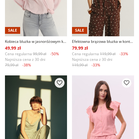
SALE
SALE
Kobieca bluzka w jasnoróżowym kolorze
Efektowna brązowa bluzka w kontrastowe groszki
49,99 zł
79,99 zł
Cena regularna
99,99 zł
-50%
Cena regularna
119,99 zł
-33%
Najniższa cena z 30 dni
Najniższa cena z 30 dni
79,99 zł
-38%
119,99 zł
-33%