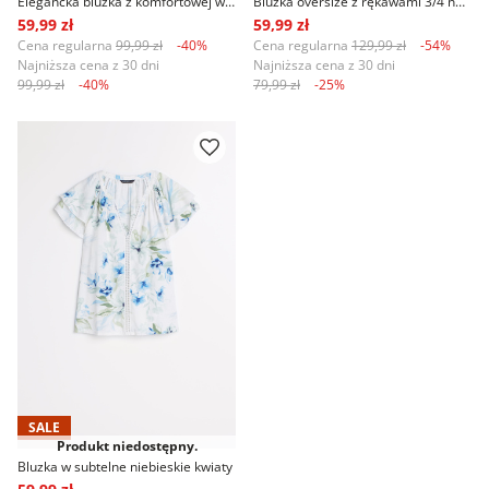
Elegancka bluzka z komfortowej wiskozy
Bluzka oversize z rękawami 3/4 nadruk w palmy
59,99 zł
59,99 zł
Cena regularna
99,99 zł
-40%
Cena regularna
129,99 zł
-54%
Najniższa cena z 30 dni
Najniższa cena z 30 dni
99,99 zł
-40%
79,99 zł
-25%
SALE
Produkt niedostępny.
Bluzka w subtelne niebieskie kwiaty