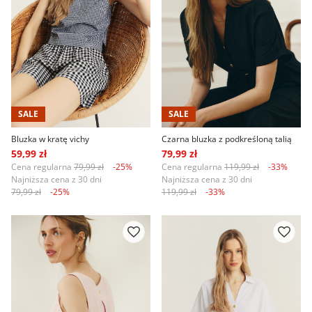
SALE
SALE
Bluzka w kratę vichy
Czarna bluzka z podkreśloną talią
59,99 zł
79,99 zł
Cena regularna
79,99 zł
-25%
Cena regularna
119,99 zł
-33%
Najniższa cena z 30 dni
Najniższa cena z 30 dni
79,99 zł
-25%
119,99 zł
-33%