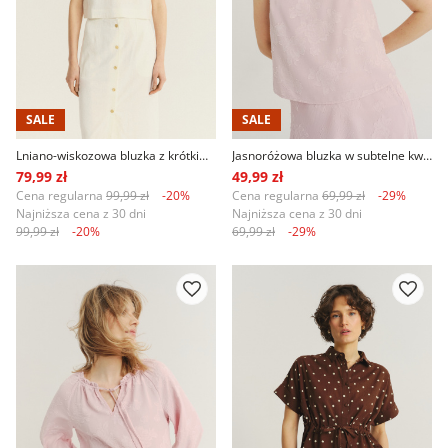
SALE
SALE
Lniano-wiskozowa bluzka z krótkim rękawem
Jasnoróżowa bluzka w subtelne kwiaty
79,99 zł
49,99 zł
Cena regularna
99,99 zł
-20%
Cena regularna
69,99 zł
-29%
Najniższa cena z 30 dni
Najniższa cena z 30 dni
99,99 zł
-20%
69,99 zł
-29%