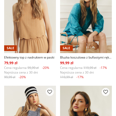
SALE
SALE
Efektowny top z nadrukiem w paski
Bluzka koszulowa z bufiastymi rękawami
79,99 zł
99,99 zł
Cena regularna
99,99 zł
-20%
Cena regularna
119,99 zł
-17%
Najniższa cena z 30 dni
Najniższa cena z 30 dni
99,99 zł
-20%
119,99 zł
-17%