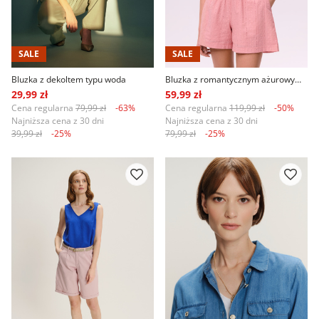
SALE
SALE
Bluzka z dekoltem typu woda
Bluzka z romantycznym ażurowym haftem
29,99 zł
59,99 zł
Cena regularna
79,99 zł
-63%
Cena regularna
119,99 zł
-50%
Najniższa cena z 30 dni
Najniższa cena z 30 dni
39,99 zł
-25%
79,99 zł
-25%