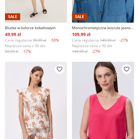
SALE
SALE
Bluzka w kolorze kobaltowym
Monochromatyczna koszula jeansowa
49,99 zł
109,99 zł
Cena regularna
99,99 zł
-50%
Cena regularna
149,99 zł
-27%
Najniższa cena z 30 dni
Najniższa cena z 30 dni
59,99 zł
-17%
149,99 zł
-27%