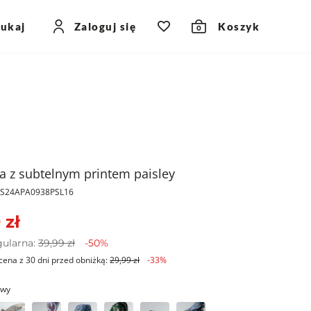
zukaj
Zaloguj się
Koszyk
0
a z subtelnym printem paisley
PKS24APA0938PSL16
 zł
gularna:
39,99 zł
-50%
cena z 30 dni przed obniżką:
29,99 zł
-33%
owy