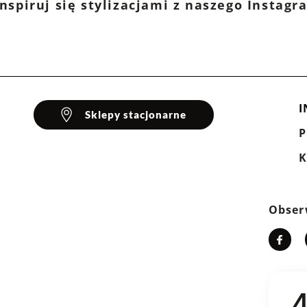
nspiruj się stylizacjami z naszego Instag
I
Sklepy stacjonarne
K
Obser
4