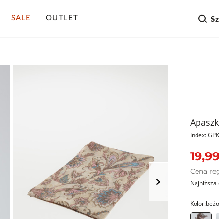
SALE
OUTLET
S
Apaszk
Index: G
19,99
Cena re
Najniższa 
Kolor:
beż