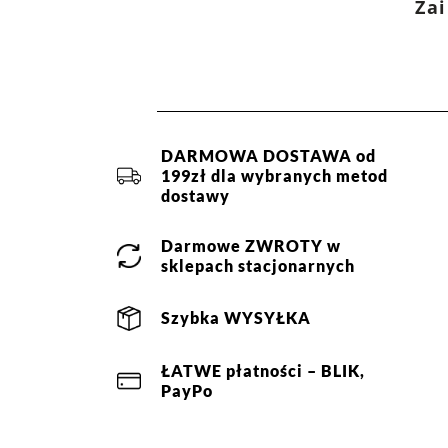
Zai
Rozmiar:
ONE SIZE
Więcej informacji o dostawie
tutaj.
Skład:
100%poliester
DARMOWA DOSTAWA od
199zł dla wybranych metod
dostawy
Darmowe
ZWROTY
w
sklepach stacjonarnych
Szybka
WYSYŁKA
ŁATWE
płatności
– BLIK,
PayPo