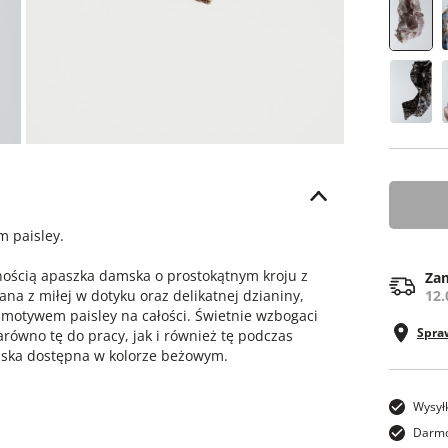
ONE SI
 paisley.
nością apaszka damska o prostokątnym kroju z
Zam
a z miłej w dotyku oraz delikatnej dzianiny,
12.
motywem paisley na całości. Świetnie wzbogaci
Spra
arówno tę do pracy, jak i również tę podczas
mska dostępna w kolorze beżowym.
Wysył
Darmo