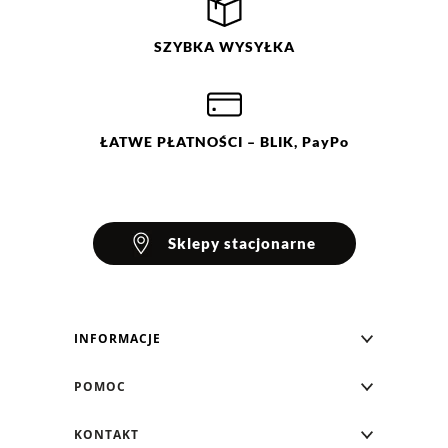
SZYBKA
WYSYŁKA
ŁATWE
PŁATNOŚCI
– BLIK, PayPo
Sklepy stacjonarne
INFORMACJE
Blog Greenpoint
POMOC
O nas
Najczęściej zadawane pytania
KONTAKT
Klub Greenpoint