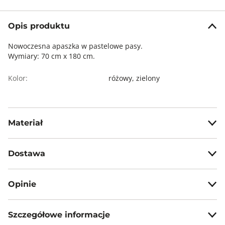
Opis produktu
Nowoczesna apaszka w pastelowe pasy.
Wymiary: 70 cm x 180 cm.
Kolor:
różowy,
zielony
Materiał
100% poliester
Dostawa
Darmowa dostawa od 199zł dla wybranych metod dostawy.
Opinie
GWARANTOWANA WYSYŁKA w 48 godzin.
*95% zamówień realizujemy w 24 godziny.
Szczegółowe informacje
5
100%
Metody dostawy: