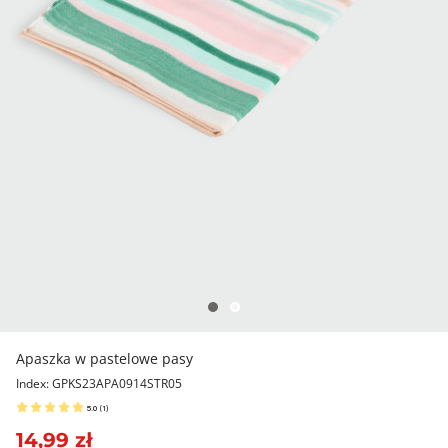
Apaszka w pastelowe pasy
Index: GPKS23APA0914STR05
5.0
(
1
)
14,99 zł