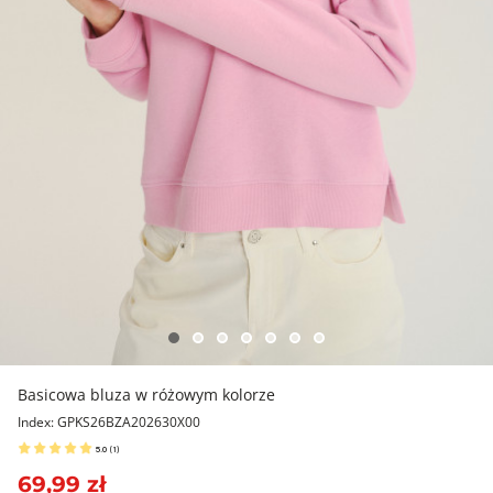
Basicowa bluza w różowym kolorze
Index: GPKS26BZA202630X00
5.0
(
1
)
69,99 zł