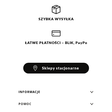
Filtry
Wyczyść
Szukaj
Ocena
Size
Color
SZYBKA
WYSYŁKA
niebieski
XS
różowy
S
żółty
M
L
XL
XXL
ŁATWE
PŁATNOŚCI
– BLIK, PayPo
Sklepy stacjonarne
INFORMACJE
Blog Greenpoint
POMOC
O nas