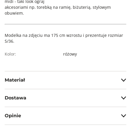
midi - taki look ograj
akcesoriami np. torebką na ramię, biżuterią, stylowym
obuwiem.
Modelka na zdjęciu ma 175 cm wzrostu i prezentuje rozmiar
S/36.
Kolor:
różowy
Materiał
90% bawełna, 10% poliester
Dostawa
Darmowa dostawa od 199zł dla wybranych metod dostawy.
Opinie
GWARANTOWANA WYSYŁKA w 48 godzin.
*95% zamówień realizujemy w 24 godziny.