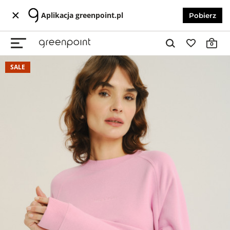
Aplikacja greenpoint.pl
Pobierz
0
SALE