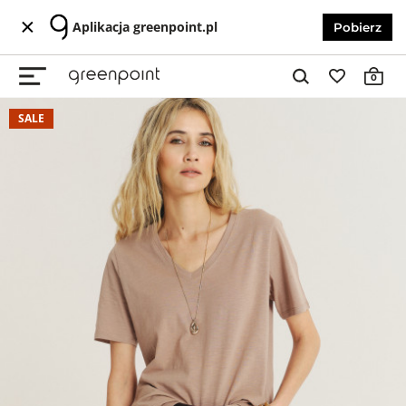
Aplikacja greenpoint.pl
Pobierz
0
SALE