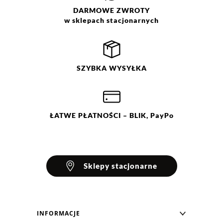
DARMOWE
ZWROTY
w sklepach stacjonarnych
Filtry
Wyczyść
Szukaj
Ocena
Size
Color
SZYBKA
WYSYŁKA
beżowy
S
biały
M
fioletowy
L
XL
granatowy
XXL
ŁATWE
PŁATNOŚCI
– BLIK, PayPo
Sklepy stacjonarne
INFORMACJE