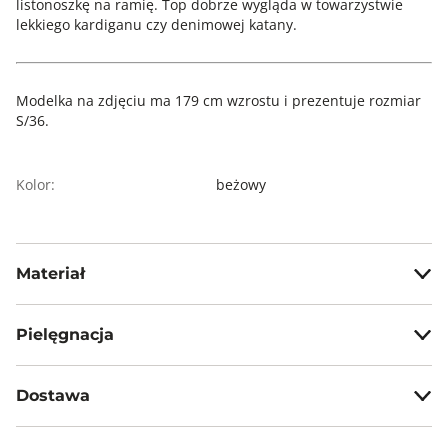
listonoszkę na ramię. Top dobrze wygląda w towarzystwie
lekkiego kardiganu czy denimowej katany.
Modelka na zdjęciu ma 179 cm wzrostu i prezentuje rozmiar
S/36.
Kolor:
beżowy
Materiał
100% bawełna
Pielęgnacja
Nie wybielać, nie chlorować
Dostawa
Prasować w temp. max 110°C
Darmowa dostawa od 199zł dla wybranych metod dostawy.
Nie czyścić chemicznie