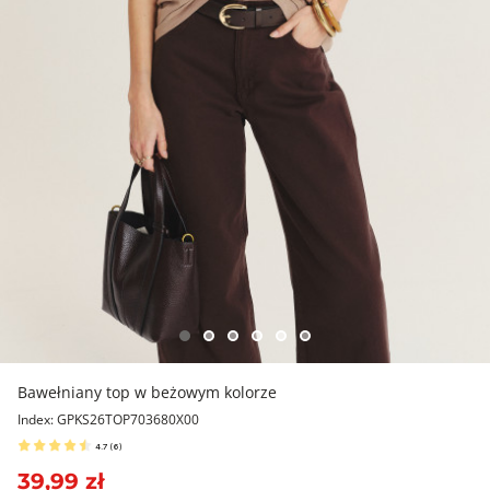
Bawełniany top w beżowym kolorze
Index: GPKS26TOP703680X00
4.7
(
6
)
39,99 zł