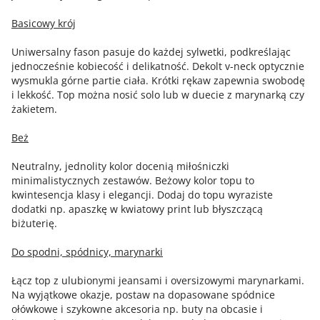
Basicowy krój
Uniwersalny fason pasuje do każdej sylwetki, podkreślając
jednocześnie kobiecość i delikatność. Dekolt v-neck optycznie
wysmukla górne partie ciała. Krótki rękaw zapewnia swobodę
i lekkość. Top można nosić solo lub w duecie z marynarką czy
żakietem.
Beż
Neutralny, jednolity kolor docenią miłośniczki
minimalistycznych zestawów. Beżowy kolor topu to
kwintesencja klasy i elegancji. Dodaj do topu wyraziste
dodatki np. apaszkę w kwiatowy print lub błyszczącą
biżuterię.
Do spodni, spódnicy, marynarki
Łącz top z ulubionymi jeansami i oversizowymi marynarkami.
Na wyjątkowe okazje, postaw na dopasowane spódnice
ołówkowe i szykowne akcesoria np. buty na obcasie i