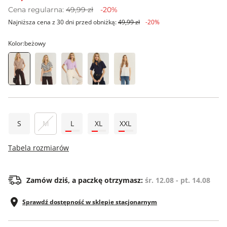
Cena regularna:
49,99 zł
-20%
Najniższa cena z 30 dni przed obniżką:
49,99 zł
-20%
Kolor:
beżowy
S
M
L
XL
XXL
Tabela rozmiarów
Zamów dziś, a paczkę otrzymasz:
śr. 12.08 - pt. 14.08
Sprawdź dostępność w sklepie stacjonarnym