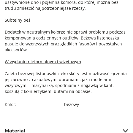
usztywnione dno i pojemna komora, do której można bez
trudu zmieścić najpotrzebniejsze rzeczy.
Subtelny beż
Dodatek w neutralnym kolorze nie sprawi problemu podczas
komponowania codziennych outfitów. Beżowa listonoszka
pasuje do wzorzystych oraz gładkich fasonów i pozostałych
akcesoriów.
W wydaniu nieformalnym i wizytowym
Zaletą beżowej listonoszki z eko skóry jest możliwość łączenia
jej zarówno z casualowymi ubraniami, jak i modelami
wizytowymi - marynarką, spodniami z nogawką w kant,
koszulą z kołnierzykiem, butami na obcasie.
Kolor:
beżowy
Materiał