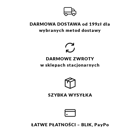
Skład:
100% poliuretan , lining 100%
Więcej informacji o dostawie
tutaj.
polyester
DARMOWA DOSTAWA od 199zł dla
wybranych metod dostawy
DARMOWE
ZWROTY
w sklepach stacjonarnych
SZYBKA
WYSYŁKA
ŁATWE
PŁATNOŚCI
– BLIK, PayPo