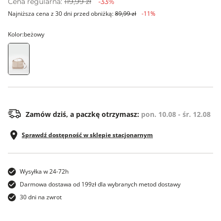
Cena regularna:
119,99 zł
-33%
Najniższa cena z 30 dni przed obniżką:
89,99 zł
-11%
Kolor:
beżowy
ONE SIZE
Zamów dziś, a paczkę otrzymasz:
pon. 10.08 - śr. 12.08
Sprawdź dostępność w sklepie stacjonarnym
Wysyłka w 24-72h
Darmowa dostawa od 199zł dla wybranych metod dostawy
30 dni na zwrot