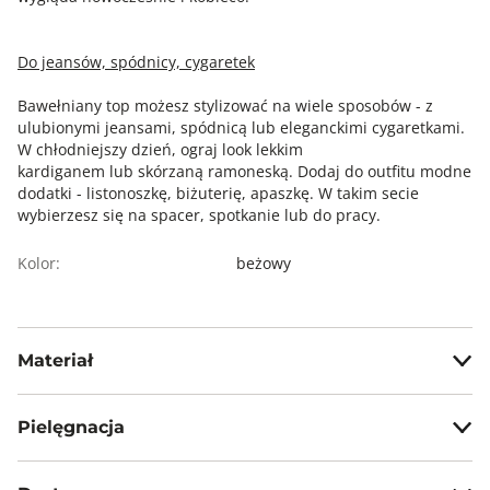
Do jeansów, spódnicy, cygaretek
Bawełniany top możesz stylizować na wiele sposobów - z
ulubionymi jeansami, spódnicą lub eleganckimi cygaretkami.
W chłodniejszy dzień, ograj look lekkim
kardiganem lub skórzaną ramoneską. Dodaj do outfitu modne
dodatki - listonoszkę, biżuterię, apaszkę. W takim secie
wybierzesz się na spacer, spotkanie lub do pracy.
Kolor:
beżowy
Materiał
100% bawełna
Pielęgnacja
Prać z zachowaniem ostrożności w temp. max 30°C