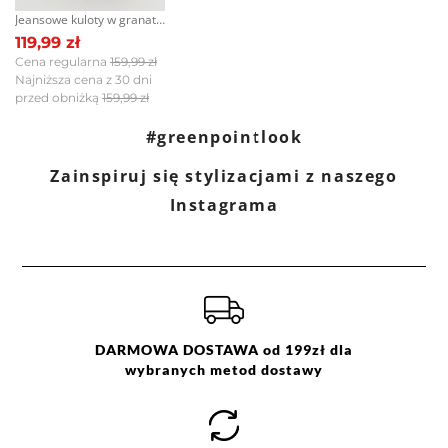
Jeansowe kuloty w granatowym kolorze
Opinie klientów
119,99 zł
Cena regularna
159,99 zł
Najniższa cena z 30 dni
przed obniżką
159,99 zł
Filtry
Wyczyść
Szukaj
#greenpointlook
Zainspiruj się stylizacjami z naszego
Ocena
Size
Color
Instagrama
beżowy
L
kremowy
M
różowy
S
XL
XXL/44
DARMOWA DOSTAWA od 199zł dla
wybranych metod dostawy