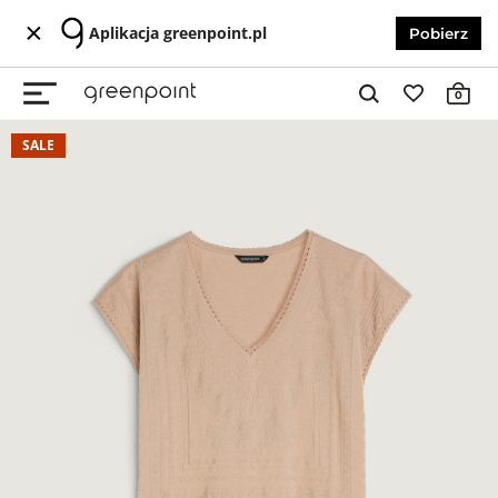
Aplikacja greenpoint.pl
Pobierz
0
SALE