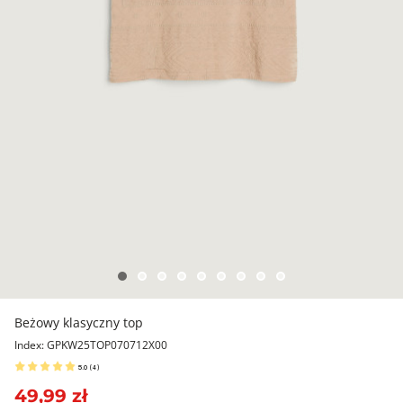
Beżowy klasyczny top
Index: GPKW25TOP070712X00
5.0
(
4
)
49,99 zł