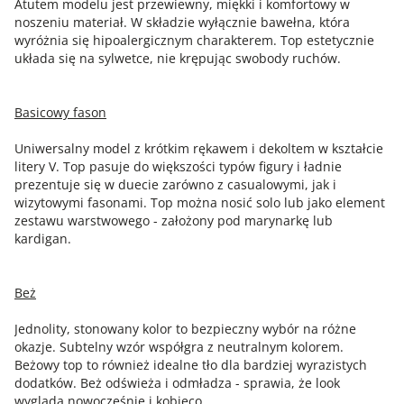
Atutem modelu jest przewiewny, miękki i komfortowy w
noszeniu materiał. W składzie wyłącznie bawełna, która
wyróżnia się hipoalergicznym charakterem. Top estetycznie
układa się na sylwetce, nie krępując swobody ruchów.
Basicowy fason
Uniwersalny model z krótkim rękawem i dekoltem w kształcie
litery V. Top pasuje do większości typów figury i ładnie
prezentuje się w duecie zarówno z casualowymi, jak i
wizytowymi fasonami. Top można nosić solo lub jako element
zestawu warstwowego - założony pod marynarkę lub
kardigan.
Beż
Jednolity, stonowany kolor to bezpieczny wybór na różne
okazje. Subtelny wzór współgra z neutralnym kolorem.
Beżowy top to również idealne tło dla bardziej wyrazistych
dodatków. Beż odświeża i odmładza - sprawia, że look
wygląda nowocześnie i kobieco.