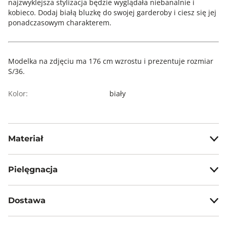
najzwyklejsza stylizacja będzie wyglądała niebanalnie i
kobieco. Dodaj białą bluzkę do swojej garderoby i ciesz się jej
ponadczasowym charakterem.
Modelka na zdjęciu ma 176 cm wzrostu i prezentuje rozmiar
S/36.
Kolor:
biały
Materiał
55% len, 45% wiskoza
Pielęgnacja
Prać w temp. max 30°C
Dostawa
Nie wybielać, nie chlorować
Darmowa dostawa od 199zł dla wybranych metod dostawy.
Prasować w temp. max 110°C