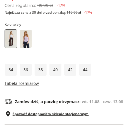
Cena regularna:
119,99 zł
-17%
Najniższa cena z 30 dni przed obniżką:
119,99 zł
-17%
Kolor:
biały
34
36
38
40
42
44
Tabela rozmiarów
Zamów dziś, a paczkę otrzymasz:
wt. 11.08 - czw. 13.08
Sprawdź dostępność w sklepie stacjonarnym