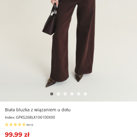
Biała bluzka z wiązaniem u dołu
Index: GPKS26BLK106100X00
5.0
(
1
)
99,99 zł