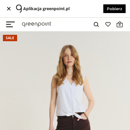
Aplikacja greenpoint.pl
Pobierz
0
SALE