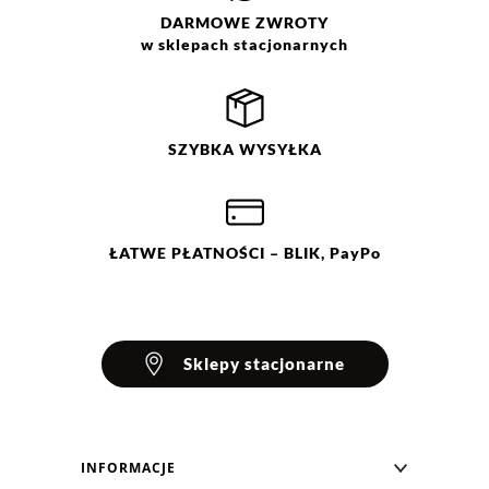
DARMOWE
ZWROTY
w sklepach stacjonarnych
Filtry
Wyczyść
Szukaj
Ocena
Size
Color
SZYBKA
WYSYŁKA
biały
34
fioletowy
36
38
40
42
44
ŁATWE
PŁATNOŚCI
– BLIK, PayPo
Sklepy stacjonarne
INFORMACJE