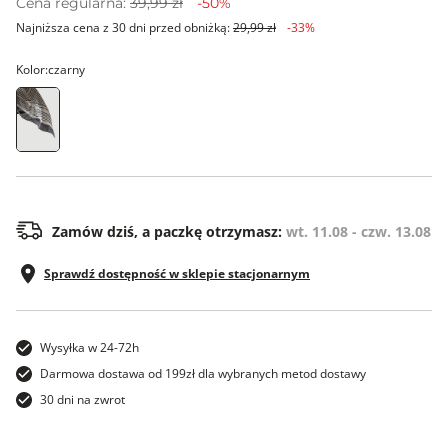
Cena regularna:
39,99 zł
-50%
Najniższa cena z 30 dni przed obniżką:
29,99 zł
-33%
Kolor:
czarny
os
Zamów dziś, a paczkę otrzymasz:
wt. 11.08 - czw. 13.08
Sprawdź dostępność w sklepie stacjonarnym
Wysyłka w 24-72h
Darmowa dostawa od 199zł dla wybranych metod dostawy
30 dni na zwrot