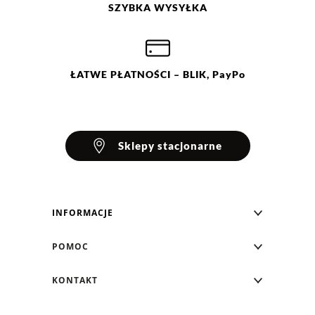
SZYBKA
WYSYŁKA
ŁATWE
PŁATNOŚCI
– BLIK, PayPo
Sklepy stacjonarne
INFORMACJE
Blog Greenpoint
POMOC
O nas
Najczęściej zadawane pytania
KONTAKT
Klub Greenpoint
Sposoby płatności
Formularz kontaktowy
Zamówienia indywidualne