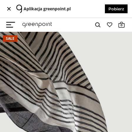
Aplikacja greenpoint.pl
Pobierz
0
SALE