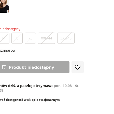
niedostępny.
M
L
XL
XXL/44
3XL/46
rozmiarów
Produkt niedostępny
ów dziś, a paczkę otrzymasz:
pon. 10.08 - śr.
08
wdź dostępność w sklepie stacjonarnym