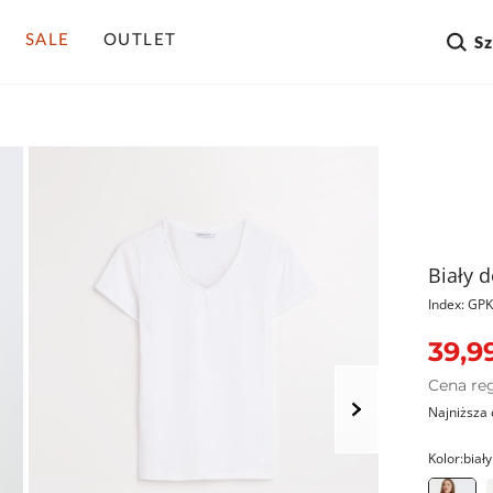
SALE
OUTLET
S
Biały 
Index: G
39,99
Cena re
Najniższa 
Kolor:
biały