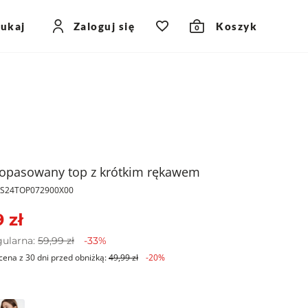
zukaj
Zaloguj się
Koszyk
0
dopasowany top z krótkim rękawem
PKS24TOP072900X00
 zł
gularna:
59,99 zł
-33%
cena z 30 dni przed obniżką:
49,99 zł
-20%