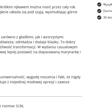
Wysył
z krótkim rękawem można nosić przez cały rok.
Darmo
ięknie układa się pod szyją, wysmuklając górne
30 dni
zarówno z gładkimi, jak i wzorzystymi
i odświeża, odmładza i dodaje blasku. To dobry
możliwość transformacji. W wydaniu casualowym
owej lepiej postawić na dopasowaną marynarkę i
 uniwersalność, wygodę noszenia i fakt, że nigdy
tuje z niejednej modowej opresji i zawsze
 rozmiar S/36.