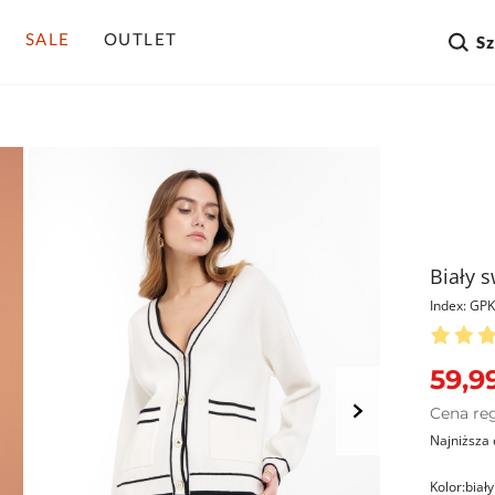
SALE
OUTLET
S
Biały 
Index: G
59,99
Cena re
Najniższa 
Kolor:
biały