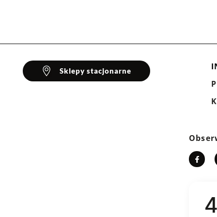
głosów: 2
iamid, 25% poliester
za mały
idealny
za duży
0%
I
Sklepy stacjonarne
klientów
K
Wyczyść
Szukaj
Obser
4