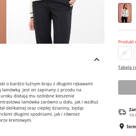
Produkt 
XS
Tabela 
ki o bardzo luźnym kroju z długimi rękawami
lamówką. Jest on zapinany z przodu na
 a uroku dodają mu ozdobne kieszenie
ntrastowa lamówka zarówno u dołu, jak i wzdłuż
ał delikatnej oraz ciepłej dzianiny, będąc
Zam
nckimi długimi spodniami, jak i również
10.
lorze kremowym.
Spra