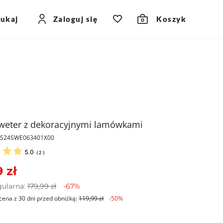
zukaj
Zaloguj się
Koszyk
0
sweter z dekoracyjnymi lamówkami
PKS24SWE063401X00
5.0
(
2
)
 zł
gularna:
179,99 zł
-67%
cena z 30 dni przed obniżką:
119,99 zł
-50%