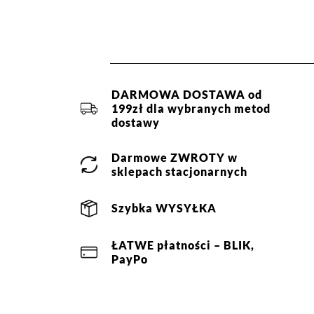
Więcej informacji o dostawie
tutaj.
Skład:
50% wiskoza, 25% pol
1
DARMOWA DOSTAWA od
199zł dla wybranych metod
Jak zbieramy opinie?
dostawy
Opinie 
Darmowe
ZWROTY
w
sklepach stacjonarnych
Filtry
Szybka
WYSYŁKA
Ocena
Size
Color
ŁATWE
płatności
– BLIK,
biały
XS
M
L
PayPo