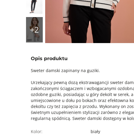
Opis produktu
Sweter damski zapinany na guziki.
Urzekający pewną dozą ekstrawagancji sweter dams
zakończonymi ściągaczem i wzbogacanymi ozdobną 
ozdobne guziki, posiadając u góry dekolt w serek,
umiejscowione u dołu po bokach oraz efektowna ko
dekoltu czy też zapięcia z przodu. Wykonany on zost
świetnym uzupełnieniem stylizacji zarówno z elega
regularną spódnicą. Sweter damski dostępny w ko
Kolor:
biały