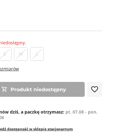
niedostępny.
S
M
L
rozmiarów
Produkt niedostępny
ów dziś, a paczkę otrzymasz:
pt. 07.08 - pon.
08
wdź dostępność w sklepie stacjonarnym