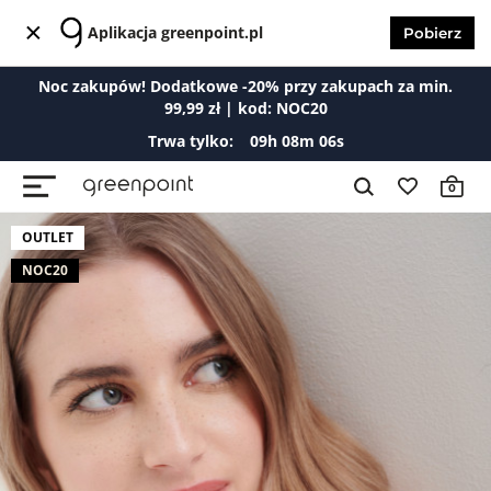
Aplikacja greenpoint.pl
Pobierz
Noc zakupów! Dodatkowe -20% przy zakupach za min.
99,99 zł | kod: NOC20
Trwa tylko:
09
h
08
m
06
s
0
OUTLET
NOC20