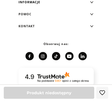
INFORMACJE
Blog Greenpoint
POMOC
O nas
Najczęściej zadawane pytania
KONTAKT
Klub Greenpoint
Sposoby płatności
Formularz kontaktowy
Zamówienia indywidualne
PayPo - Kup teraz, zapłać za 30 dni
Telefon: 12 287 07 07
Obserwuj nas:
Franczyza
Formy i koszt dostawy
Pn. - pt.: 8:00 - 15:00
Współpraca
Zwrot/Wymiana
Relacje inwestorskie
Kariera
Jak dobrać rozmiar?
Karta podarunkowa
4.9
Polityka prywatności
Na podstawie
5007
opinii
z całego okresu
Preferencje plików cookie
Regulamin sklepu
Relacje inwestorskie
Produkt niedostępny
ODR
Regulaminy promocji
©2026 Greenpoint. All rights reserved -
Powered by