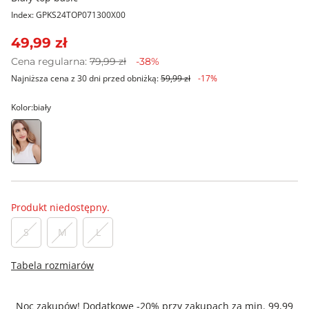
Index: GPKS24TOP071300X00
49,99 zł
Cena regularna:
79,99 zł
-38%
Najniższa cena z 30 dni przed obniżką:
59,99 zł
-17%
Kolor:
biały
Produkt niedostępny.
S
M
L
Tabela rozmiarów
Noc zakupów! Dodatkowe -20% przy zakupach za min. 99,99