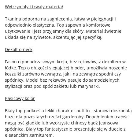
Wytrzymały i trwały materiał
Tkanina odporna na zagniecenia, łatwa w pielęgnacji i
odpowiednio elastyczna. Top zapewnia komfortowe
użytkowanie i jest przyjemny dla skóry. Materiał świetnie
układa się na sylwetce, akcentując jej specyfikę.
Dekolt o-neck
Fason o ponadczasowym kroju, bez rękawów, z dekoltem w
łódkę. Top o długości sięgającej bioder, umożliwia noszenie
koszulki zarówno wewnątrz, jak i na zewnątrz spodni czy
spódnicy. Model bez rękawów pasuje do samodzielnych
stylizacji oraz pod spód żakietu lub marynarki.
Basicowy kolor
Biały top podkreśla lekki charakter outfitu - stanowi doskonałą
bazę dla pozostałych części garderoby. Dopełnieniem całości
mogą być gładkie lub wzorzyste chinosy bądź jeansowa
spódnica. Biały top fantastycznie prezentuje się w duecie z
eleganckim garniturem.