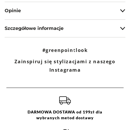
Darmowa dostawa od 199zł dla wybranych metod dostawy.
Opinie
GWARANTOWANA WYSYŁKA w 48 godzin.
*95% zamówień realizujemy w 24 godziny.
Szczegółowe informacje
Metody dostawy:
Sklep stacjonarny -
Bezpłatnie!
(1-3 dni roboczych)
Nazwa produktu:
Biały top basic
DPD pickup - odbiór w punkcie/automacie paczkowym
Kod produktu:
GPKS24TOP071300X00
(m.in. Żabka, Dino, Kaufland, Shell) -
#greenpointlook
10,90 zł
(1 dzień
Marka:
Greenpoint
roboczy)
Producent:
Greenpoint S.A., ul. Domagały 3,
Zainspiruj się stylizacjami z naszego
Orlen Paczka - odbiór w automacie paczkowym, na stacji
30-741 Kraków -
Kontakt
paliw ORLEN lub w punkcie partnerskim -
11,90 zł
(1 dzień
Instagrama
roboczy)
Kategoria:
Kolekcja
,
Topy i t-shirty
,
Kurier DPD -
13,90 zł
(1 dzień roboczy)
Bez rękawów
Paczkomaty InPost -
15,90 zł
(1 dzień roboczych)
Kolor:
biały
Rozmiar:
S
,
M
,
L
Więcej informacji o dostawie
tutaj.
Skład:
95% poliamid 5% elastan
DARMOWA DOSTAWA od 199zł dla
wybranych metod dostawy