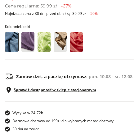
Cena regularna:
59,99 zł
-67%
Najniższa cena z 30 dni przed obniżką:
39,99 zł
-50%
Kolor:
niebieski
os
Zamów dziś, a paczkę otrzymasz:
pon. 10.08 - śr. 12.08
Sprawdź dostępność w sklepie stacjonarnym
Wysyłka w 24-72h
Darmowa dostawa od 199zł dla wybranych metod dostawy
30 dni na zwrot