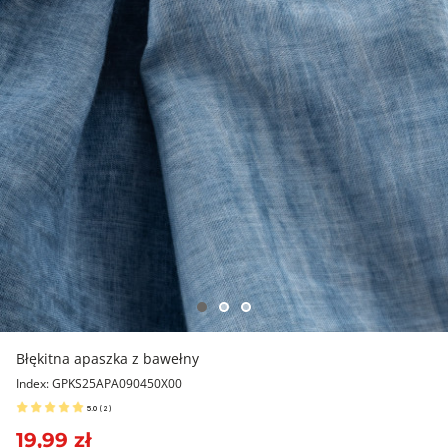
Błękitna apaszka z bawełny
Index: GPKS25APA090450X00
5.0
(
2
)
19,99 zł