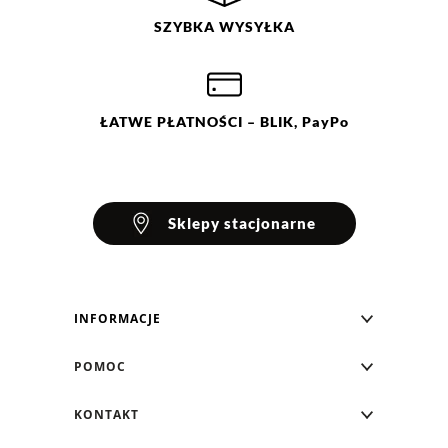
SZYBKA
WYSYŁKA
Ocena
Size
Color
beżowy
os
fioletowy
niebieski
ŁATWE
PŁATNOŚCI
– BLIK, PayPo
pomarańczowy
zielony
Sklepy stacjonarne
INFORMACJE
Blog Greenpoint
POMOC
O nas
Najczęściej zadawane pytania
KONTAKT
Klub Greenpoint
Sposoby płatności