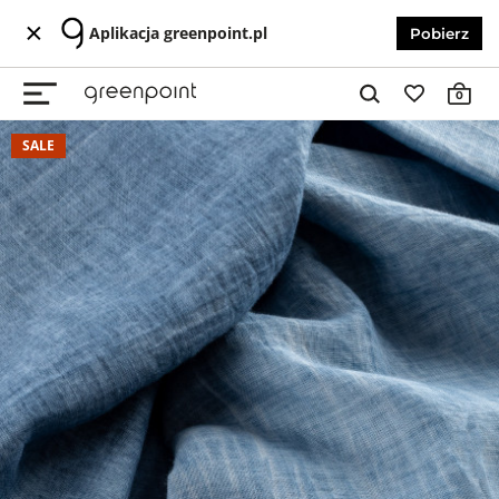
Aplikacja greenpoint.pl
Pobierz
0
SALE