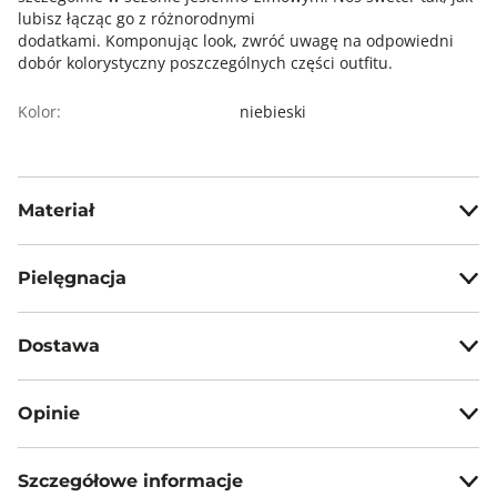
lubisz łącząc go z różnorodnymi
dodatkami. Komponując look, zwróć uwagę na odpowiedni
dobór kolorystyczny poszczególnych części outfitu.
Kolor:
niebieski
Materiał
83% poliester, 10%poliamid, 5% wełna, 2% elastan
Pielęgnacja
Prać ręcznie w temp. max 30°C
Dostawa
Nie wybielać, nie chlorować
Darmowa dostawa od 199zł dla wybranych metod dostawy.
Nie prasować
Opinie
GWARANTOWANA WYSYŁKA w 48 godzin.
Nie czyścić chemicznie
*95% zamówień realizujemy w 24 godziny.
Nie suszyć mechanicznie, suszyć w pozycji poziomej
Szczegółowe informacje
5
0%
Metody dostawy: