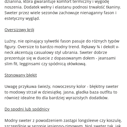
dzianina, która gwarantuje komfort termiczny i wygodę
noszenia. Dodatek wełny i elastanu podnosi trwałość tkaniny.
Sweter przez wiele sezonów zachowuje nienaganny fason i
estetyczny wygląd.
Oversizowy krój
Luźny, nie opinający sylwetki fason pasuje do różnych typów
figury. Oversize to bardzo modny trend. Rękawy ¾ i dekolt v-
neck akcentują casualowy styl ubrania. Sweter dobrze
prezentuje się w duecie z dopasowanym dołem - jeansami
slim fit, legginsami czy spódnicą ołówkową.
Stonowany błękit
Uwagę przykuwa świeży, nowoczesny kolor - błękitny sweter
to modowy strzał w dziesiątkę. Jasna, gładka baza outfitu to
również idealne tło dla bardziej wyrazistych dodatków.
Do spodni lub spódnicy
Modny sweter z powodzeniem zastąpi longsleeve czy koszulę,
szczególnie w sezonie jesienno-zimowym. Noś sweter tak, jak