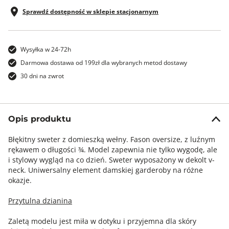
Sprawdź dostępność w sklepie stacjonarnym
Wysyłka w 24-72h
Darmowa dostawa od 199zł dla wybranych metod dostawy
30 dni na zwrot
Opis produktu
Błękitny sweter z domieszką wełny. Fason oversize, z luźnym
rękawem o długości ¾. Model zapewnia nie tylko wygodę, ale
i stylowy wygląd na co dzień. Sweter wyposażony w dekolt v-
neck. Uniwersalny element damskiej garderoby na różne
okazje.
Przytulna dzianina
Zaletą modelu jest miła w dotyku i przyjemna dla skóry