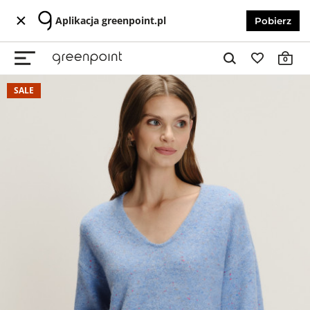
Aplikacja greenpoint.pl
Pobierz
0
SALE