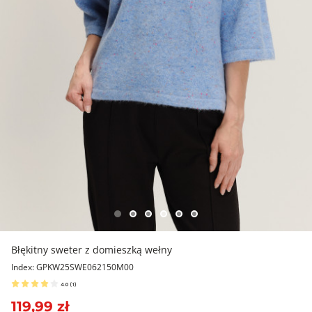
Błękitny sweter z domieszką wełny
Index: GPKW25SWE062150M00
4.0
(
1
)
119,99 zł