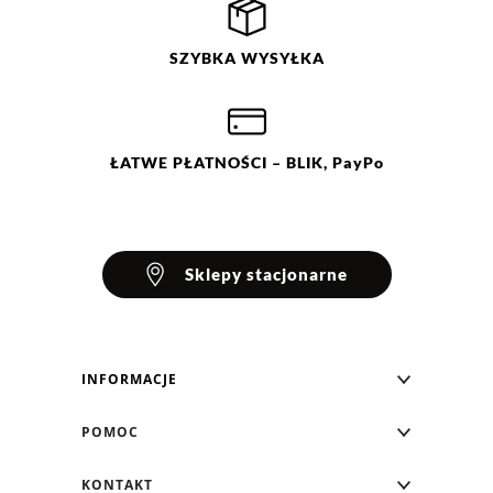
Ocena
Size
Color
SZYBKA
WYSYŁKA
fioletowy
XS
niebieski
S
M
L
ŁATWE
PŁATNOŚCI
– BLIK, PayPo
Sklepy stacjonarne
INFORMACJE
Blog Greenpoint
POMOC
O nas
Najczęściej zadawane pytania
KONTAKT