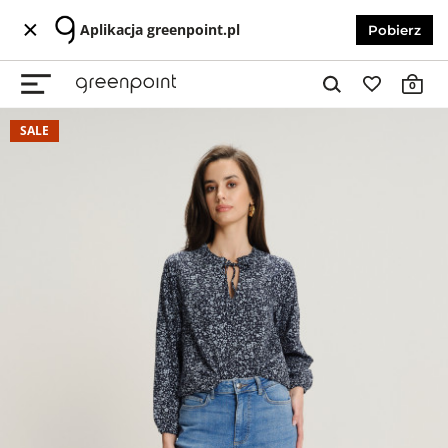
Aplikacja greenpoint.pl
Pobierz
0
SALE