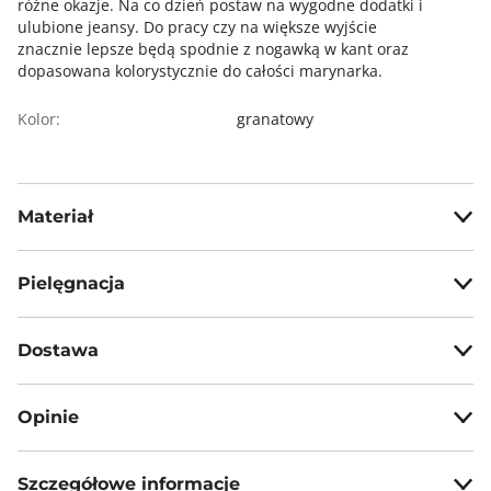
różne okazje. Na co dzień postaw na wygodne dodatki i
ulubione jeansy. Do pracy czy na większe wyjście
znacznie lepsze będą spodnie z nogawką w kant oraz
dopasowana kolorystycznie do całości marynarka.
Kolor:
granatowy
Materiał
100% wiskoza
Pielęgnacja
Prać w temp. max 30°C
Dostawa
Nie wybielać, nie chlorować
Darmowa dostawa od 199zł dla wybranych metod dostawy.
Prasować w temp. max 110°C
Opinie
Nie czyścić chemicznie
GWARANTOWANA WYSYŁKA w 48 godzin.
*95% zamówień realizujemy w 24 godziny.
Nie suszyć mechanicznie
Szczegółowe informacje