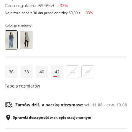
Cena regularna:
89,99 zł
-33%
Najniższa cena z 30 dni przed obniżką:
89,99 zł
-33%
Kolor:
granatowy
36
38
40
42
44
46
Tabela rozmiarów
Zamów dziś, a paczkę otrzymasz:
wt. 11.08 - czw. 13.08
Sprawdź dostępność w sklepie stacjonarnym