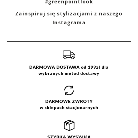
#greenpointlook
Zainspiruj się stylizacjami z naszego
Ocena
Size
Color
Instagrama
granatowy
36
38
niebieski
40
42
44
46
DARMOWA DOSTAWA od 199zł dla
wybranych metod dostawy
DARMOWE
ZWROTY
w sklepach stacjonarnych
SZYBKA
WYSYŁKA