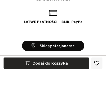
ŁATWE
PŁATNOŚCI
– BLIK, PayPo
Sklepy stacjonarne
Dodaj do koszyka
INFORMACJE
Blog Greenpoint
POMOC
O nas
Najczęściej zadawane pytania
KONTAKT
Klub Greenpoint
Sposoby płatności
Formularz kontaktowy
Zamówienia indywidualne
PayPo - Kup teraz, zapłać za 30 dni