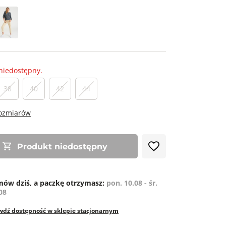
niedostępny.
38
40
42
44
rozmiarów
Produkt niedostępny
ów dziś, a paczkę otrzymasz:
pon. 10.08 - śr.
08
wdź dostępność w sklepie stacjonarnym