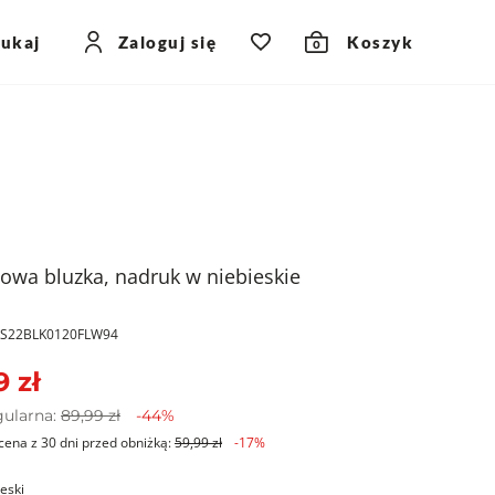
zukaj
Zaloguj się
Koszyk
0
owa bluzka, nadruk w niebieskie
PKS22BLK0120FLW94
9 zł
gularna:
89,99 zł
-44%
cena z 30 dni przed obniżką:
59,99 zł
-17%
ieski