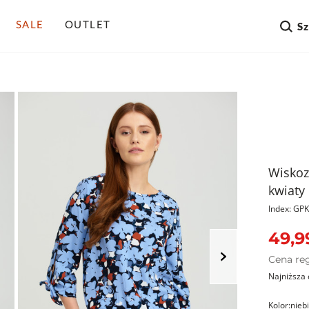
SALE
OUTLET
S
Wiskoz
kwiaty
Index: G
49,9
Cena re
Najniższa 
Kolor:
nieb