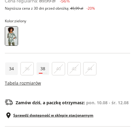
Cena regularna:
89,99 zł
-56%
Najniższa cena z 30 dni przed obniżką:
49,99 zł
-20%
Kolor:
zielony
34
36
38
40
42
44
Tabela rozmiarów
Zamów dziś, a paczkę otrzymasz:
pon. 10.08 - śr. 12.08
Sprawdź dostępność w sklepie stacjonarnym