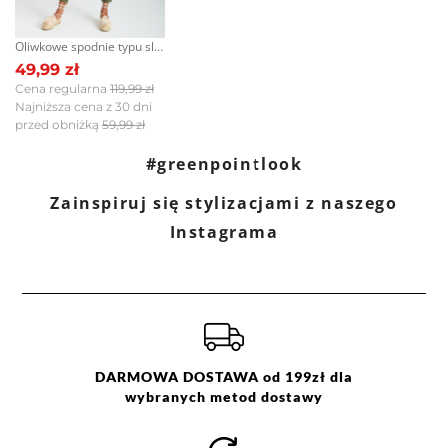
wybielać. Nie chlorować.
Prasować w temp. max do 110
Oliwkowe spodnie typu slim
°C. Nie czyścić chemicznie. Nie
49,99 zł
suszyć mechanicznie.
Cena regularna
119,99 zł
Najniższa cena z 30 dni
przed obniżką
59,99 zł
#greenpointlook
Zainspiruj się stylizacjami z naszego
Instagrama
DARMOWA DOSTAWA od 199zł dla
wybranych metod dostawy