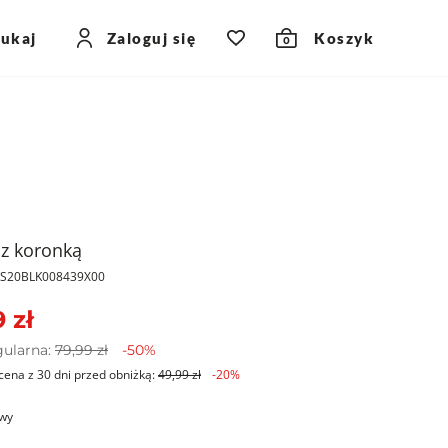
zukaj
Zaloguj się
Koszyk
0
 z koronką
PKS20BLK008439X00
 zł
gularna:
79,99 zł
-50%
cena z 30 dni przed obniżką:
49,99 zł
-20%
wy