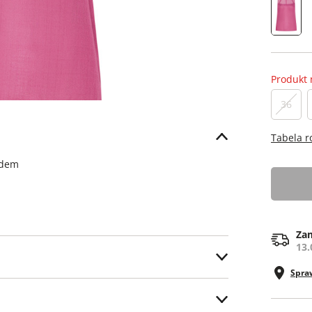
Produkt 
36
Tabela 
odem
Zam
13.
Spra