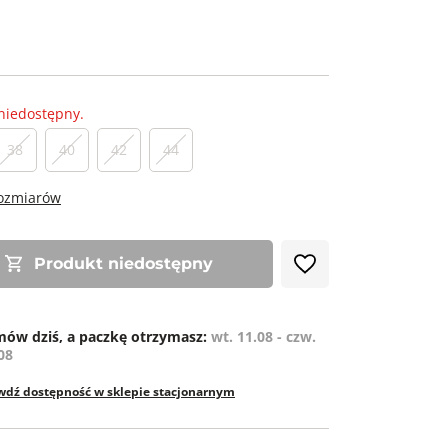
niedostępny.
38
40
42
44
rozmiarów
Produkt niedostępny
ów dziś, a paczkę otrzymasz:
wt. 11.08 - czw.
08
wdź dostępność w sklepie stacjonarnym