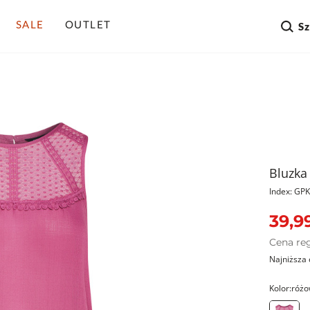
SALE
OUTLET
S
Bluzka
Index: G
39,99
Cena re
Najniższa 
Kolor:
różo