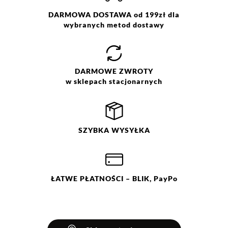
Pranie z zachowaniem
ostrożności w temp. 30 °C. Nie
DARMOWA DOSTAWA od 199zł dla
wybielać. Nie chlorować.
wybranych metod dostawy
Prasować w temp. max do 110
Jak zbieramy opinie?
°C. Nie czyścić chemicznie. Nie
suszyć mechanicznie.
Opinie klientów
DARMOWE
ZWROTY
w sklepach stacjonarnych
Filtry
Wyczyść
Szukaj
SZYBKA
WYSYŁKA
Ocena
Size
Color
różowy
34
36
38
40
ŁATWE
PŁATNOŚCI
– BLIK, PayPo
42