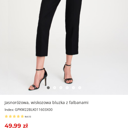
Jasnoróżowa, wiskozowa bluzka z falbanami
Index: GPKW22BLK011603X00
5.0
(
1
)
49,99 zł