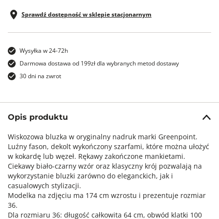
Sprawdź dostępność w sklepie stacjonarnym
Wysyłka w 24-72h
Darmowa dostawa od 199zł dla wybranych metod dostawy
30 dni na zwrot
Opis produktu
Wiskozowa bluzka w oryginalny nadruk marki Greenpoint.
Luźny fason, dekolt wykończony szarfami, które można ułożyć
w kokardę lub węzeł. Rękawy zakończone mankietami.
Ciekawy biało-czarny wzór oraz klasyczny krój pozwalają na
wykorzystanie bluzki zarówno do eleganckich, jak i
casualowych stylizacji.
Modelka na zdjęciu ma 174 cm wzrostu i prezentuje rozmiar
36.
Dla rozmiaru 36: długość całkowita 64 cm, obwód klatki 100