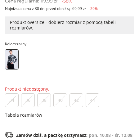
Cena regularna:
119,99 zł
-58%
Najniższa cena z 30 dni przed obniżką:
69,99 zł
-29%
Produkt oversize - dobierz rozmiar z pomocą tabeli
rozmiarów.
Kolor:
czarny
Produkt niedostępny.
34
36
38
40
42
44
Tabela rozmiarów
Zamów dziś, a paczkę otrzymasz:
pon. 10.08 - śr. 12.08