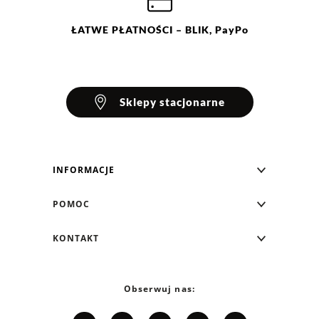
ŁATWE
PŁATNOŚCI
– BLIK, PayPo
Sklepy stacjonarne
INFORMACJE
Blog Greenpoint
POMOC
O nas
Najczęściej zadawane pytania
KONTAKT
Klub Greenpoint
Sposoby płatności
Formularz kontaktowy
Zamówienia indywidualne
PayPo - Kup teraz, zapłać za 30 dni
Telefon: 12 287 07 07
Obserwuj nas:
Franczyza
Formy i koszt dostawy
Pn. - pt.: 8:00 - 15:00