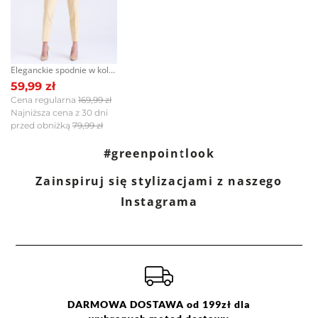
Skład:
60% poliester, 40% wiskoza
Eleganckie spodnie w kolorze żółtym
59,99 zł
Cena regularna
169,99 zł
Najniższa cena z 30 dni
przed obniżką
79,99 zł
#greenpointlook
Zainspiruj się stylizacjami z naszego
Instagrama
DARMOWA DOSTAWA od 199zł dla