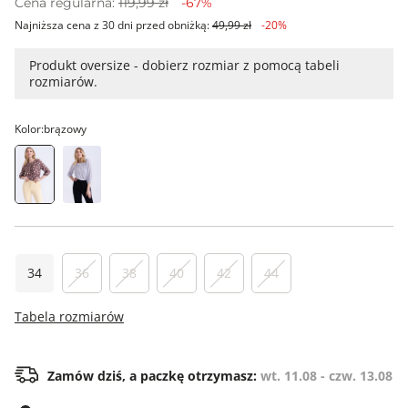
Cena regularna:
119,99 zł
-67%
Najniższa cena z 30 dni przed obniżką:
49,99 zł
-20%
Produkt oversize - dobierz rozmiar z pomocą tabeli
rozmiarów.
Kolor:
brązowy
34
36
38
40
42
44
Tabela rozmiarów
Zamów dziś, a paczkę otrzymasz:
wt. 11.08 - czw. 13.08