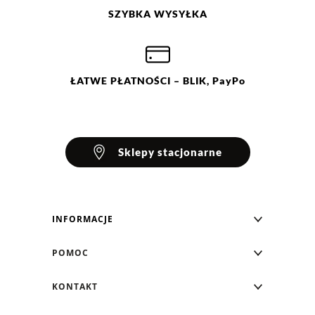
SZYBKA
WYSYŁKA
Ocena
Size
Color
beżowy/brązowy
34
38
40
42
ŁATWE
PŁATNOŚCI
– BLIK, PayPo
44
Sklepy stacjonarne
INFORMACJE
Blog Greenpoint
POMOC
O nas
Najczęściej zadawane pytania
KONTAKT
Klub Greenpoint
Sposoby płatności
Formularz kontaktowy