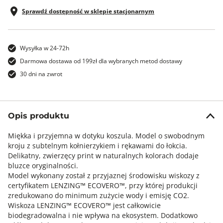
Sprawdź dostępność w sklepie stacjonarnym
Wysyłka w 24-72h
Darmowa dostawa od 199zł dla wybranych metod dostawy
30 dni na zwrot
Opis produktu
Miękka i przyjemna w dotyku koszula. Model o swobodnym
kroju z subtelnym kołnierzykiem i rękawami do łokcia.
Delikatny, zwierzęcy print w naturalnych kolorach dodaje
bluzce oryginalności.
Model wykonany został z przyjaznej środowisku wiskozy z
certyfikatem LENZING™ ECOVERO™, przy której produkcji
zredukowano do minimum zużycie wody i emisję CO2.
Wiskoza LENZING™ ECOVERO™ jest całkowicie
biodegradowalna i nie wpływa na ekosystem. Dodatkowo