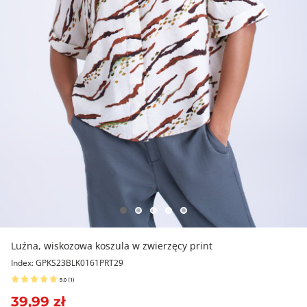
Luźna, wiskozowa koszula w zwierzęcy print
Index: GPKS23BLK0161PRT29
5.0
(
1
)
39,99 zł