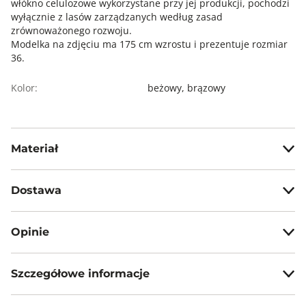
włókno celulozowe wykorzystane przy jej produkcji, pochodzi
wyłącznie z lasów zarządzanych według zasad
zrównoważonego rozwoju.
Modelka na zdjęciu ma 175 cm wzrostu i prezentuje rozmiar
36.
Kolor:
beżowy,
brązowy
Materiał
80% wiskoza, 20% poliaid
Dostawa
Darmowa dostawa od 199zł dla wybranych metod dostawy.
Opinie
GWARANTOWANA WYSYŁKA w 48 godzin.
*95% zamówień realizujemy w 24 godziny.
Szczegółowe informacje
Metody dostawy:
5
100%
Sklep stacjonarny -
Bezpłatnie!
(1-3 dni roboczych)
Nazwa produktu:
Luźna, wiskozowa koszula w