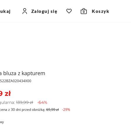
zukaj
Zaloguj się
Koszyk
0
 bluza z kapturem
PKS22BZA020434X00
9 zł
gularna:
139,99 zł
-64%
cena z 30 dni przed obniżką:
69,99 zł
-29%
wy