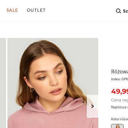
SALE
OUTLET
S
Różowa
Index: G
49,9
Cena re
Najniższa 
Kolor:
różo