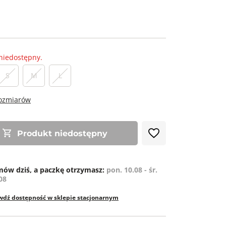
niedostępny.
S
M
L
rozmiarów
Produkt niedostępny
ów dziś, a paczkę otrzymasz:
pon. 10.08 - śr.
08
wdź dostępność w sklepie stacjonarnym