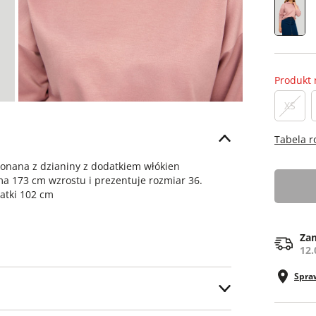
Produkt 
XS
Tabela 
konana z dzianiny z dodatkiem włókien
ma 173 cm wzrostu i prezentuje rozmiar 36.
latki 102 cm
Zam
12.
Spra