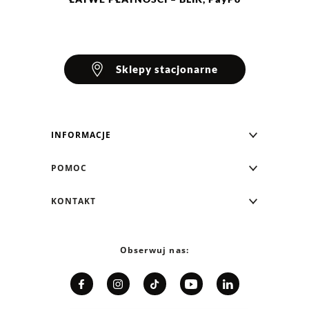
Sklepy stacjonarne
INFORMACJE
Blog Greenpoint
POMOC
O nas
Najczęściej zadawane pytania
KONTAKT
Klub Greenpoint
Sposoby płatności
Formularz kontaktowy
Zamówienia indywidualne
PayPo - Kup teraz, zapłać za 30 dni
Telefon: 12 287 07 07
Obserwuj nas:
Franczyza
Formy i koszt dostawy
Pn. - pt.: 8:00 - 15:00
Współpraca
Zwrot/Wymiana
Relacje inwestorskie
Kariera