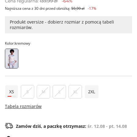
Cena regularna:
139,99 zł
-64%
Najniższa cena z 30 dni przed obniżką:
59,99 zł
-17%
Produkt oversize - dobierz rozmiar z pomocą tabeli
rozmiarów.
Kolor:
kremowy
XS
S
M
L
XL
2XL
Tabela rozmiarów
Zamów dziś, a paczkę otrzymasz:
śr. 12.08 - pt. 14.08