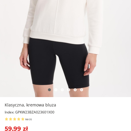
Klasyczna, kremowa bluza
Index: GPKW23BZA023601X00
5.0
(
1
)
59,99 zł