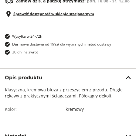
Zamów dziś, a paczkę otrzymasz:
pon. 10.08 - śr. 12.08
Sprawdź dostępność w sklepie stacjonarnym
Wysyłka w 24-72h
Darmowa dostawa od 199zł dla wybranych metod dostawy
30 dni na zwrot
Opis produktu
Klasyczna, kremowa bluza z przeszyciem z przodu. Długie
rękawy z praktycznymi ściągaczami. Półokągły dekolt.
Kolor:
kremowy