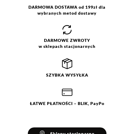
DARMOWA DOSTAWA od 199zł dla
wybranych metod dostawy
Jak zbieramy opinie?
Opinie klientów
DARMOWE
ZWROTY
w sklepach stacjonarnych
Wyczyść
Szukaj
SZYBKA
WYSYŁKA
ŁATWE
PŁATNOŚCI
– BLIK, PayPo
Sklepy stacjonarne