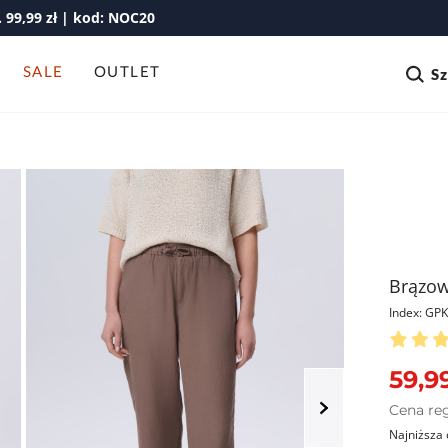
99,99 zł | kod: NOC20
SALE
OUTLET
S
Brązow
Index: G
59,99
Cena re
Najniższa 