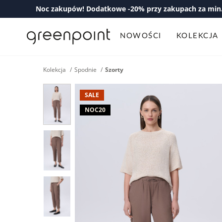
Noc zakupów! Dodatkowe -20% przy zakupach za min. 
NOWOŚCI
KOLEKCJA
Kolekcja
Spodnie
Szorty
SALE
NOC20