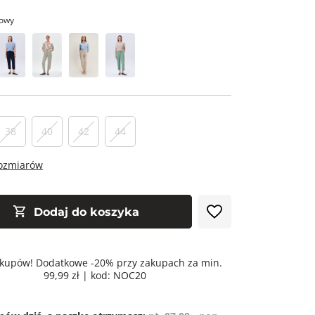
owy
38
40
42
44
rozmiarów
Dodaj do koszyka
kupów! Dodatkowe -20% przy zakupach za min.
99,99 zł | kod: NOC20