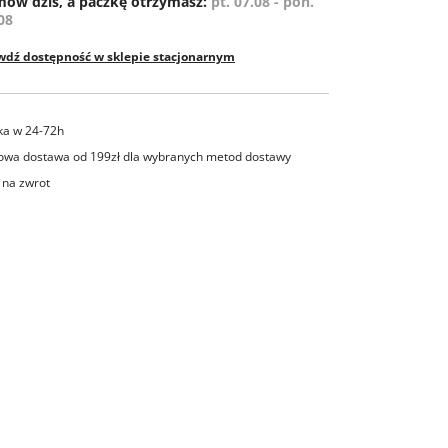
ów dziś, a paczkę otrzymasz:
pt. 07.08 - pon.
08
wdź dostępność w sklepie stacjonarnym
ka w 24-72h
wa dostawa od 199zł dla wybranych metod dostawy
 na zwrot