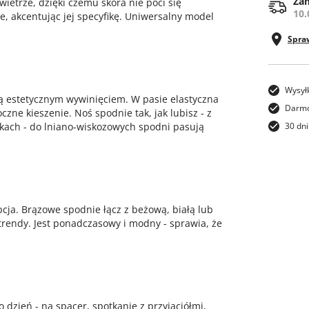
Zam
ietrze, dzięki czemu skóra nie poci się
10.
e, akcentując jej specyfikę. Uniwersalny model
Spra
Wysył
ą estetycznym wywinięciem. W pasie elastyczna
Darmo
ne kieszenie. Noś spodnie tak, jak lubisz - z
kach - do lniano-wiskozowych spodni pasują
30 dni
opcja. Brązowe spodnie łącz z beżową, białą lub
trendy. Jest ponadczasowy i modny - sprawia, że
dzień - na spacer, spotkanie z przyjaciółmi,