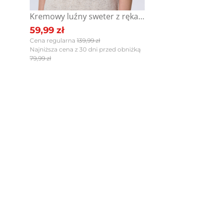
Kremowy luźny sweter z rękawem do łokcia
Ocena
Size
Color
59,99 zł
Cena regularna
139,99 zł
brązowy
36
granatowy
38
kremowy
40
Najniższa cena z 30 dni przed obniżką
szary
42
zielony
44
79,99 zł
Zai
DARMOWA DOSTAWA od