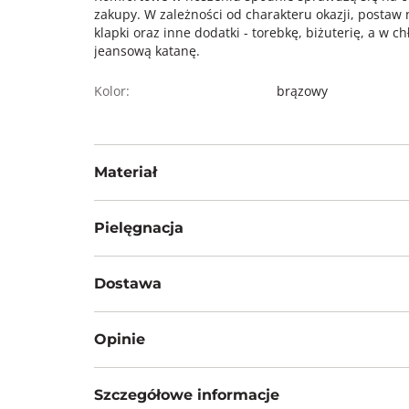
zakupy. W zależności od charakteru okazji, postaw
klapki oraz inne dodatki - torebkę, biżuterię, a w c
jeansową katanę.
Kolor:
brązowy
Materiał
55% len, 45% wiskoza
Pielęgnacja
Nie wybielać, nie chlorować
Dostawa
Prasować w temp. max 110°C
Darmowa dostawa od 199zł dla wybranych metod d
Nie czyścić chemicznie
Opinie
GWARANTOWANA WYSYŁKA w 48 godzin.
Nie suszyć mechanicznie
*95% zamówień realizujemy w 24 godziny.
Szczegółowe informacje
Metody dostawy: