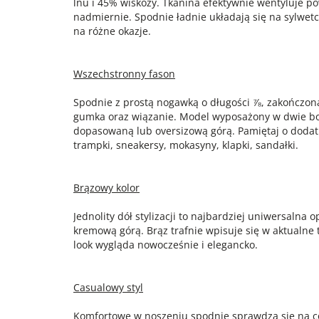
lnu i 45% wiskozy. Tkanina efektywnie wentyluje pow
nadmiernie. Spodnie ładnie układają się na sylwetc
na różne okazje.
Wszechstronny fason
Spodnie z prostą nogawką o długości ⅞, zakończon
gumka oraz wiązanie. Model wyposażony w dwie bocz
dopasowaną lub oversizową górą. Pamiętaj o dodat
trampki, sneakersy, mokasyny, klapki, sandałki.
Brązowy kolor
Jednolity dół stylizacji to najbardziej uniwersalna 
kremową górą. Brąz trafnie wpisuje się w aktualne 
look wygląda nowocześnie i elegancko.
Casualowy styl
Komfortowe w noszeniu spodnie sprawdzą się na co 