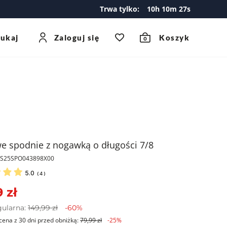
Trwa tylko:
10
h
10
m
26
s
zukaj
Zaloguj się
Koszyk
0
e spodnie z nogawką o długości 7/8
PKS25SPO043898X00
5.0
(
4
)
 zł
gularna:
149,99 zł
-60%
cena z 30 dni przed obniżką:
79,99 zł
-25%