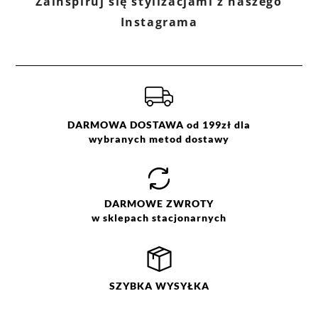
Zainspiruj się stylizacjami z naszego
czerwony
XS
S
Instagrama
M
L
XL
DARMOWA DOSTAWA od 199zł dla
wybranych metod dostawy
DARMOWE
ZWROTY
w sklepach stacjonarnych
SZYBKA
WYSYŁKA