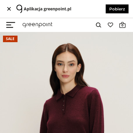
Aplikacja greenpoint.pl
Pobierz
0
SALE