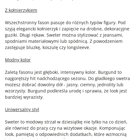
Z kołnierzykiem
Wszechstronny fason pasuje do różnych typów figury. Pod
szyją elegancki kołnierzyk i zapięcie na drobne, dekoracyjne
guziki. Długi rękaw. Sweter można stylizować z jeansami,
spodniami materiałowymi lub spódnicą. Z powodzeniem
zastępuje bluzkę, koszulę czy longsleeve.
Modny kolor
Zaletą fasonu jest głęboki, intensywny kolor. Burgund to
najgorętszy hit nadchodzącego sezonu. Do gładkiego swetra
możesz dobrać dowolny dół - jasny, ciemny, jednolity lub
wzorzysty. Burgund podkreśla urodę i sprawia, że look jest
bardziej wyrazisty.
Uniwersalny styl
Sweter to modowy strzał w dziesiątkę nie tylko na co dzień,
ale również do pracy czy na wizytowe okazje. Komponując
look, pamiętaj o odpowiednich dodatkach, które wzmocnią