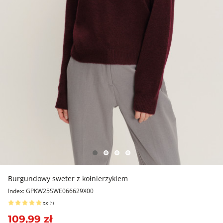
Burgundowy sweter z kołnierzykiem
Index: GPKW25SWE066629X00
5.0
(
1
)
109,99 zł