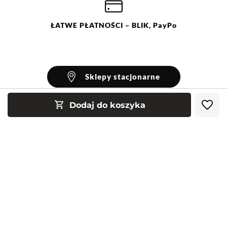
ŁATWE
PŁATNOŚCI
– BLIK, PayPo
Sklepy stacjonarne
Dodaj do koszyka
INFORMACJE
Blog Greenpoint
POMOC
O nas
Najczęściej zadawane pytania
KONTAKT
Klub Greenpoint
Sposoby płatności
Formularz kontaktowy
Zamówienia indywidualne
PayPo - Kup teraz, zapłać za 30 dni
Telefon: 12 287 07 07
Obserwuj nas:
Franczyza
Formy i koszt dostawy