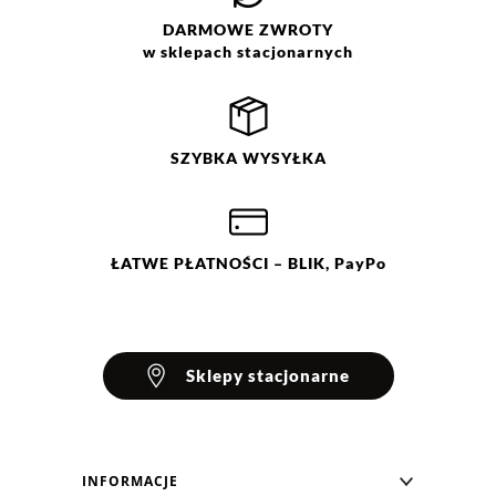
hexamethylindanopyran*,
DARMOWE
ZWROTY
limonene*, coumarin*, linalool*,
w sklepach stacjonarnych
alpha-isomethyl ionone*,
geraniol*, benzyl alcohol*, beta
pinene*, gamma-terpinene*,
isoamyl
allylglycolate*,isoeugenol*. alc
SZYBKA
WYSYŁKA
79%
ŁATWE
PŁATNOŚCI
– BLIK, PayPo
Sklepy stacjonarne
INFORMACJE