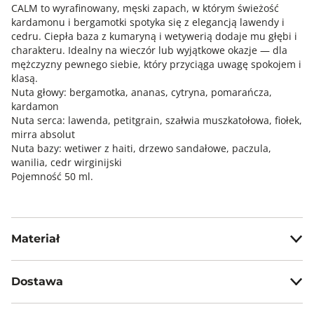
CALM to wyrafinowany, męski zapach, w którym świeżość
kardamonu i bergamotki spotyka się z elegancją lawendy i
cedru. Ciepła baza z kumaryną i wetywerią dodaje mu głębi i
charakteru. Idealny na wieczór lub wyjątkowe okazje — dla
mężczyzny pewnego siebie, który przyciąga uwagę spokojem i
klasą.
Nuta głowy: bergamotka, ananas, cytryna, pomarańcza,
kardamon
Nuta serca: lawenda, petitgrain, szałwia muszkatołowa, fiołek,
mirra absolut
Nuta bazy: wetiwer z haiti, drzewo sandałowe, paczula,
wanilia, cedr wirginijski
Pojemność 50 ml.
Materiał
ethanol, fragrance, aqua, ethylhexyl salicylate*,
benzotriazolyl dodecyl p-cresol*,
Dostawa
tris(tetramethylhydroxypiperidinol) citrate*, ci 42090*, ci
14700*, ci 19140*, linalyl acetate*, tetramethyl
Darmowa dostawa od 199zł dla wybranych metod dostawy.