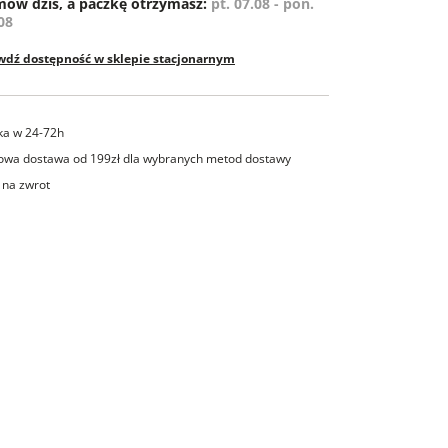
ów dziś, a paczkę otrzymasz:
pt. 07.08 - pon.
08
wdź dostępność w sklepie stacjonarnym
ka w 24-72h
wa dostawa od 199zł dla wybranych metod dostawy
 na zwrot