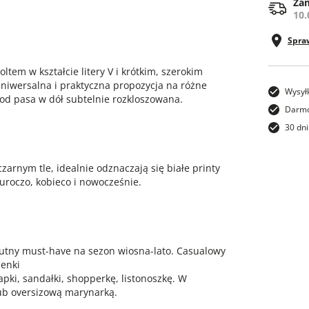
Zam
10.
Spra
tem w kształcie litery V i krótkim, szerokim
wersalna i praktyczna propozycja na różne
Wysył
 od pasa w dół subtelnie rozkloszowana.
Darmo
30 dni
arnym tle, idealnie odznaczają się białe printy
uroczo, kobieco i nowocześnie.
lutny must-have na sezon wiosna-lato. Casualowy
ienki
ki, sandałki, shopperkę, listonoszkę. W
lub oversizową marynarką.