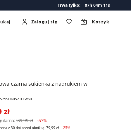
Trwa tylko:
07
h
04
m
11
s
zukaj
Zaloguj się
Koszyk
0
owa czarna sukienka z nadrukiem w
PKS25SUK0521FLW60
 zł
gularna:
139,99 zł
-57%
cena z 30 dni przed obniżką:
79,99 zł
-25%