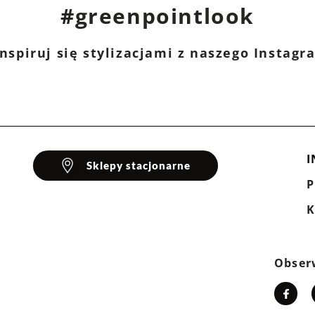
#greenpointlook
Domagały 3, 30-741 Kraków -
Kontakt
ni
nspiruj się stylizacjami z naszego Instag
iester, 4% elastan
I
Sklepy stacjonarne
K
Obser