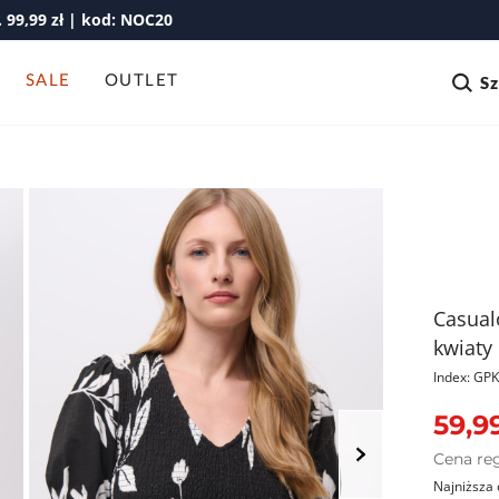
99,99 zł | kod: NOC20
SALE
OUTLET
S
Casual
kwiaty
Index: G
59,99
Cena re
Najniższa 