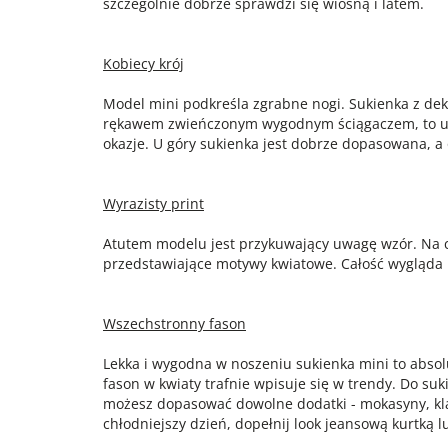
szczególnie dobrze sprawdzi się wiosną i latem.
Kobiecy krój
Model mini podkreśla zgrabne nogi. Sukienka z dekol
rękawem zwieńczonym wygodnym ściągaczem, to uni
okazje. U góry sukienka jest dobrze dopasowana, a
Wyrazisty print
Atutem modelu jest przykuwający uwagę wzór. Na cz
przedstawiające motywy kwiatowe. Całość wygląda 
Wszechstronny fason
Lekka i wygodna w noszeniu sukienka mini to abso
fason w kwiaty trafnie wpisuje się w trendy. Do suk
możesz dopasować dowolne dodatki - mokasyny, klap
chłodniejszy dzień, dopełnij look jeansową kurtką 