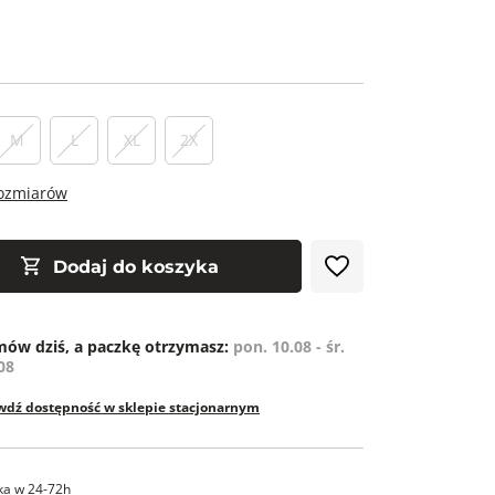
M
L
XL
2X
rozmiarów
Dodaj do koszyka
ów dziś, a paczkę otrzymasz:
pon. 10.08 - śr.
08
wdź dostępność w sklepie stacjonarnym
ka w 24-72h