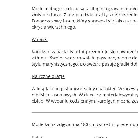
Model o długości do pasa, z długim rękawem i póło
złotym kolorze. Z przodu dwie praktyczne kieszenie
Ponadczasowy fason, który sprawdzi się jako uzupełn
okrycia wierzchniego.
W paski
Kardigan w pasiasty print prezentuje się nowocześn
z tłumu. Sweter w czarno-białe pasy przypadnie do 
stylu marynistycznego. Do swetra pasuje gładki dół
Na różne okazje
Zaletą fasonu jest uniwersalny charakter. Wzorzysty 
nie tylko casualowych. W duecie z materiałowymi c
obiad. W wydaniu codziennym, kardigan można zest
Modelka na zdjęciu ma 180 cm wzrostu i prezentuje
Kolor:
czarny