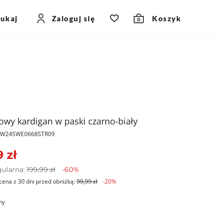
zukaj
Zaloguj się
Koszyk
0
owy kardigan w paski czarno-biały
PKW24SWE0668STR09
 zł
gularna:
199,99 zł
-60%
cena z 30 dni przed obniżką:
99,99 zł
-20%
ny