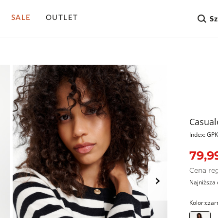
SALE
OUTLET
S
Casual
Index: G
79,99
Cena re
Najniższa 
Kolor:
czar