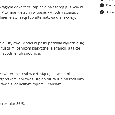
Darmo
krągłym dekoltem. Zapięcie na szereg guzików w
. Przy mankietach i w pasie, wygodny ściągacz.
30 dni
ienie stylizacji lub alternatywa dla lekkiego
ie i stylowo. Model w paski pozwala wyróżnić się
gustu miłośnikom klasycznej elegancji, a także
 - spodnie lub spódnica.
sweter to strzał w dziesiątkę na wiele okazji -
ygaretkami sprawdzi się do biura lub na rodzinny
awić z jednolitym topem i jeansami.
 rozmiar 36/S.