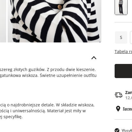
S
Tabela 
 szereg złotych guzików. Z przodu dwie kieszenie.
gatunkowa wiskoza. Świetne uzupełnienie outfitu
Zam
12.
ią o najdrobniejsze detale. W składzie wiskoza,
Spra
ścią i uniwersalnością. Materiał jest miły w
j specyfikę.
Wysył