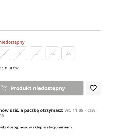
niedostępny.
S
M
L
XL
2X
rozmiarów
Produkt niedostępny
ów dziś, a paczkę otrzymasz:
wt. 11.08 - czw.
08
wdź dostępność w sklepie stacjonarnym