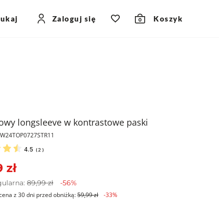
zukaj
Zaloguj się
Koszyk
0
owy longsleeve w kontrastowe paski
PKW24TOP0727STR11
4.5
(
2
)
 zł
gularna:
89,99 zł
-56%
cena z 30 dni przed obniżką:
59,99 zł
-33%