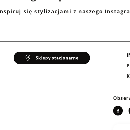
ty
,
Długi rękaw
nspiruj się stylizacjami z naszego Instag
Długość
Liczba głosów: 1
0%
tan
za krótki
idealny
za długi
0%
I
Sklepy stacjonarne
klientów
K
Wyczyść
Szukaj
Obser