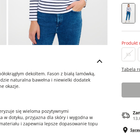
Produkt 
XS
Tabela 
półokrągłym dekoltem. Fason z białą lamówką,
dzie naturalna bawełna i niewielki dodatek
ne okazje.
teryzuje się wieloma pozytywnymi
Zam
ka w dotyku, przyjazna dla skóry i wygodna w
13.
materiału i zapewnia lepsze dopasowanie topu
Spra