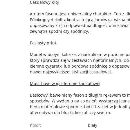
Casualowy krój
Atutem fasonu jest uniwersalny charakter. Top z d
Półokrągły dekolt z kontrastującą lamówką, wizualn
dopasowany krój i odpowiednia długość umożliwia 
zewnątrz spodni czy spódnicy.
Pasiasty print
Model w białym kolorze, z nadrukiem w poziome pa
który sprawdza się w zestawach nieformalnych. Do
ciemne cygaretki lub bordową spódnicę o dopasowa
nawet najzwyklejszej stylizacji casualowej.
Must-have w garderobie kapsułowej
Basicowy, bawełniany fason z długim rękawem to m
sposobów. W wydaniu na co dzień, wystarczą jeansy
będą materiałowe spodnie, botki i żakiet w jednoli
alternatywa dla bluzki, koszuli czy swetra.
Kolor:
biały