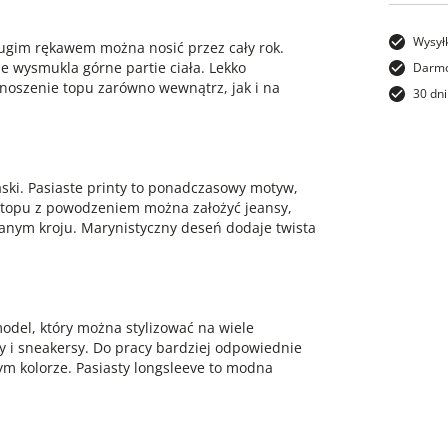
Wysył
ługim rękawem można nosić przez cały rok.
ie wysmukla górne partie ciała. Lekko
Darmo
noszenie topu zarówno wewnątrz, jak i na
30 dni
ski. Pasiaste printy to ponadczasowy motyw,
 topu z powodzeniem można założyć jeansy,
nym kroju. Marynistyczny deseń dodaje twista
odel, który można stylizować na wiele
 i sneakersy. Do pracy bardziej odpowiednie
tym kolorze. Pasiasty longsleeve to modna