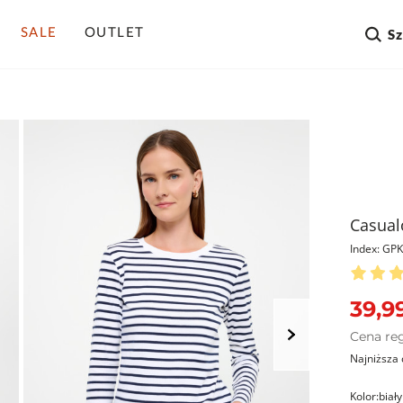
SALE
OUTLET
S
Casual
Index: G
39,99
Cena re
Najniższa 
Kolor:
biały