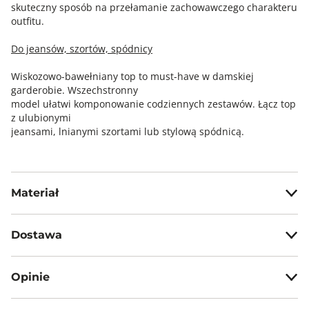
skuteczny sposób na przełamanie zachowawczego charakteru
outfitu.
Do jeansów, szortów, spódnicy
Wiskozowo-bawełniany top to must-have w damskiej
garderobie. Wszechstronny
model ułatwi komponowanie codziennych zestawów. Łącz top
z ulubionymi
jeansami, lnianymi szortami lub stylową spódnicą.
Materiał
50% bawełna, 50% wiskoza
Dostawa
Darmowa dostawa od 199zł dla wybranych metod dostawy.
Opinie
GWARANTOWANA WYSYŁKA w 48 godzin.
*95% zamówień realizujemy w 24 godziny.