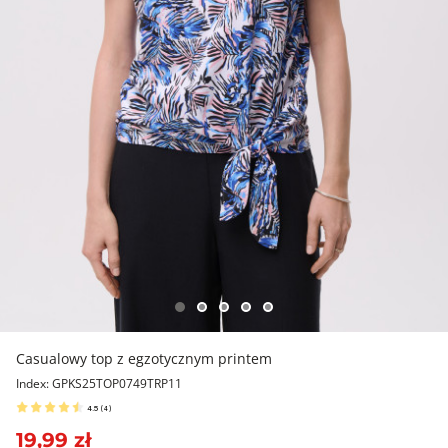
Casualowy top z egzotycznym printem
Index: GPKS25TOP0749TRP11
4.5
(
4
)
19,99 zł