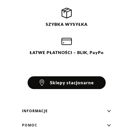
Filtry
Wyczyść
Szukaj
Ocena
Size
SZYBKA
WYSYŁKA
XS
S
M
L
XL
XXL
ŁATWE
PŁATNOŚCI
– BLIK, PayPo
XXXL
Sklepy stacjonarne
INFORMACJE
Blog Greenpoint
POMOC
O nas