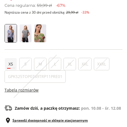
Cena regularna:
59,99 zł
-67%
Najniższa cena z 30 dni przed obniżką:
29,99 zł
-33%
XS
S
M
L
XL
XXL
XXXL
GPKS25TOP0749TRP11PRE01
Tabela rozmiarów
Zamów dziś, a paczkę otrzymasz:
pon. 10.08 - śr. 12.08
Sprawdź dostępność w sklepie stacjonarnym