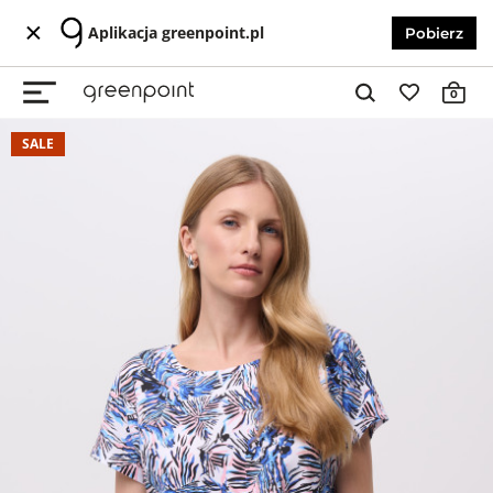
Aplikacja greenpoint.pl
Pobierz
0
SALE