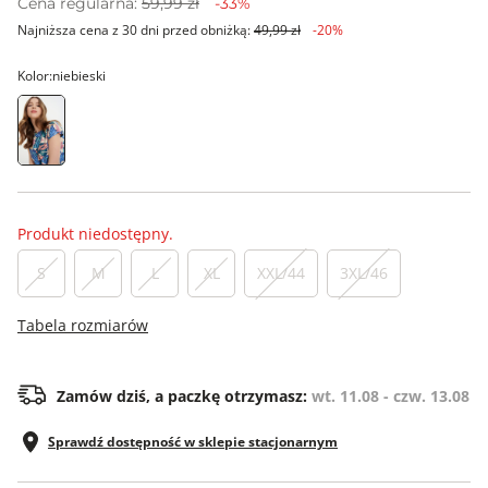
Cena regularna:
59,99 zł
-33%
Najniższa cena z 30 dni przed obniżką:
49,99 zł
-20%
Kolor:
niebieski
Produkt niedostępny.
S
M
L
XL
XXL/44
3XL/46
Tabela rozmiarów
Zamów dziś, a paczkę otrzymasz:
wt. 11.08 - czw. 13.08
Sprawdź dostępność w sklepie stacjonarnym