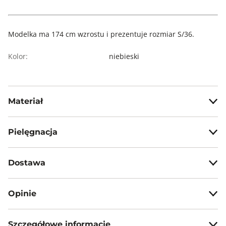
Modelka ma 174 cm wzrostu i prezentuje rozmiar S/36.
Kolor:
niebieski
Materiał
50% bawełna, 50% wiskoza
Pielęgnacja
Prać w temp. max 30°C - proces delikatny
Dostawa
Nie wybielać, nie chlorować
Darmowa dostawa od 199zł dla wybranych metod dostawy.
Prasować w temp. max 110°C bez użycia pary
Opinie
GWARANTOWANA WYSYŁKA w 48 godzin.
Nie czyścić chemicznie
*95% zamówień realizujemy w 24 godziny.
Nie suszyć mechanicznie
Szczegółowe informacje