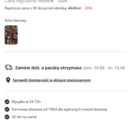
Cena regularna:
79,99 zł
-50%
Najniższa cena z 30 dni przed obniżką:
49,99 zł
-20%
Kolor:
beżowy
00
Zamów dziś, a paczkę otrzymasz:
pon. 10.08 - śr. 12.08
Sprawdź dostępność w sklepie stacjonarnym
Wysyłka w 24-72h
Darmowa dostawa od 199zł dla wybranych metod dostawy
30 dni na zwrot