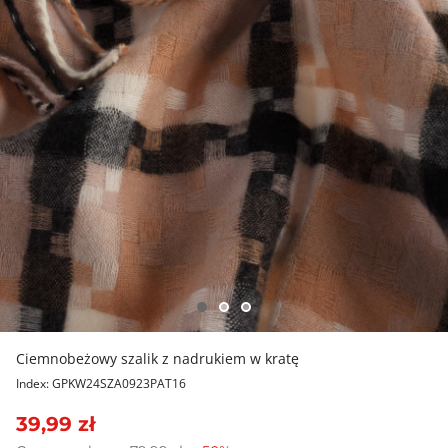
Ciemnobeżowy szalik z nadrukiem w kratę
Index: GPKW24SZA0923PAT16
39,99 zł