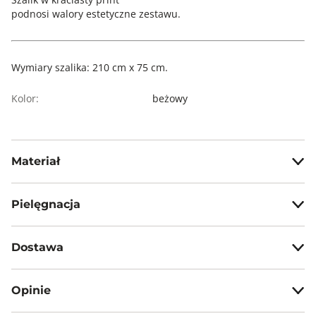
podnosi walory estetyczne zestawu.
Wymiary szalika: 210 cm x 75 cm.
Kolor:
beżowy
Materiał
100% poliester
Pielęgnacja
Prać ręcznie w temp. max 30°C
Dostawa
Nie prasować
Darmowa dostawa od 199zł dla wybranych metod dostawy.
Nie czyścić chemicznie
Opinie
GWARANTOWANA WYSYŁKA w 48 godzin.
Nie suszyć mechanicznie