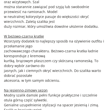
oraz wizytowych. Szal
można starannie zawiązać pod szyją lub swobodnie
przewiesić na ramionach. Model
w neutralnej kolorystyce pasuje do większości okryć
wierzchnich. Zaletą szalika jest
duży rozmiar, który umożliwia dowolne ułożenie dodatku.
W beżowo-czarną kratkę
Wzorzysty dodatek to najlepszy sposób na ożywienie outfitu i
przełamanie jego
zachowawczego charakteru. Beżowo-czarna kratka ładnie
koresponduje z kremową
kurtką, brązowym płaszczem czy skórzaną ramoneską. To
dobry wybór zarówno do
jasnych, jak i ciemnych okryć wierzchnich. Do szalika warto
dobrać pozostałe
akcesoria, w tym samym odcieniu.
Na jesienno-zimowy sezon
Modny szalik damski pełni funkcje praktyczne i szczelnie
otula górną część sylwetki.
Genialne uzupełnienie stylizacji na spacer jesienią i zimą.
Szalik w kraciasty print