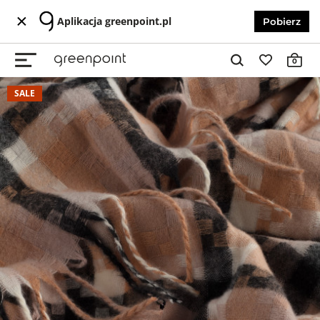
Aplikacja greenpoint.pl
Pobierz
0
SALE