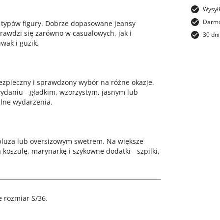
Wysył
Darmo
h typów figury. Dobrze dopasowane jeansy
prawdzi się zarówno w casualowych, jak i
30 dni
wak i guzik.
ezpieczny i sprawdzony wybór na różne okazje.
ydaniu - gładkim, wzorzystym, jasnym lub
lne wydarzenia.
luzą lub oversizowym swetrem. Na większe
 koszulę, marynarkę i szykowne dodatki - szpilki,
 rozmiar S/36.