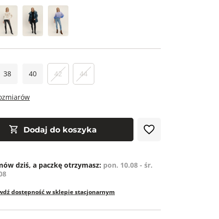
38
40
42
44
rozmiarów
Dodaj do koszyka
ów dziś, a paczkę otrzymasz:
pon. 10.08 - śr.
08
wdź dostępność w sklepie stacjonarnym