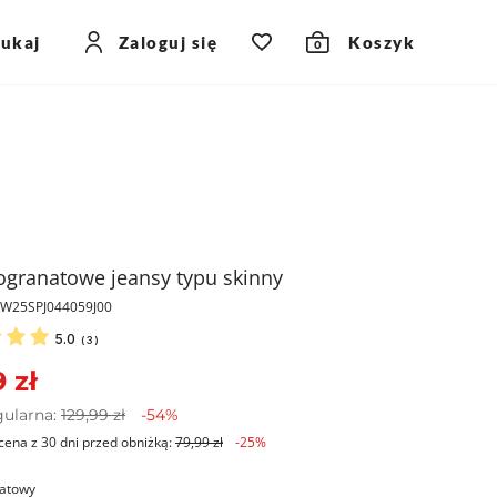
zukaj
Zaloguj się
Koszyk
0
granatowe jeansy typu skinny
KW25SPJ044059J00
5.0
(
3
)
 zł
gularna:
129,99 zł
-54%
cena z 30 dni przed obniżką:
79,99 zł
-25%
atowy