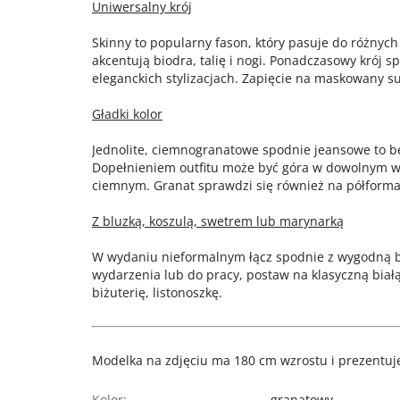
Uniwersalny krój
Skinny to popularny fason, który pasuje do różnyc
akcentują biodra, talię i nogi. Ponadczasowy krój s
eleganckich stylizacjach. Zapięcie na maskowany su
Gładki kolor
Jednolite, ciemnogranatowe spodnie jeansowe to b
Dopełnieniem outfitu może być góra w dowolnym w
ciemnym. Granat sprawdzi się również na półforma
Z bluzką, koszulą, swetrem lub marynarką
W wydaniu nieformalnym łącz spodnie z wygodną b
wydarzenia lub do pracy, postaw na klasyczną białą
biżuterię, listonoszkę.
Modelka na zdjęciu ma 180 cm wzrostu i prezentuje
Kolor:
granatowy