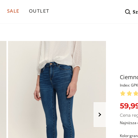
SALE
OUTLET
S
Ciemno
Index: GP
59,99
Cena re
Najniższa 
Kolor:
gran