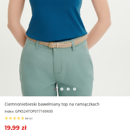
Ciemnoniebieski bawełniany top na ramiączkach
Index: GPKS24TOP077169X00
5.0
(
2
)
19,99 zł