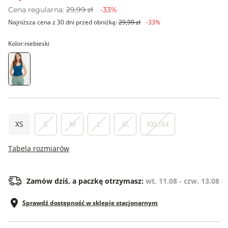
Cena regularna:
29,99 zł
-33%
Najniższa cena z 30 dni przed obniżką:
29,99 zł
-33%
Kolor:
niebieski
XS
S
M
L
XL
XXL/44
Tabela rozmiarów
Zamów dziś, a paczkę otrzymasz:
wt. 11.08 - czw. 13.08
Sprawdź dostępność w sklepie stacjonarnym