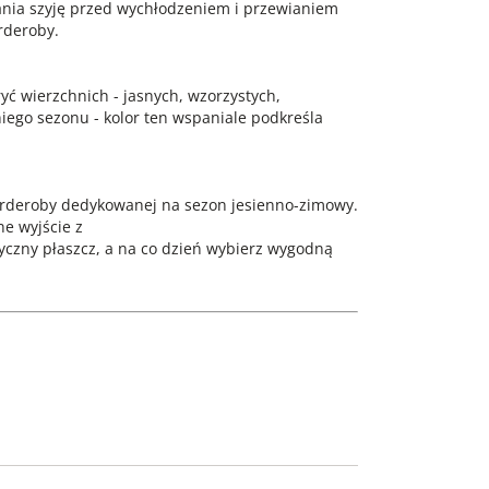
ania szyję przed wychłodzeniem i przewianiem
rderoby.
yć wierzchnich - jasnych, wzorzystych,
niego sezonu - kolor ten wspaniale podkreśla
rderoby dedykowanej na sezon jesienno-zimowy.
ne wyjście z
yczny płaszcz, a na co dzień wybierz wygodną