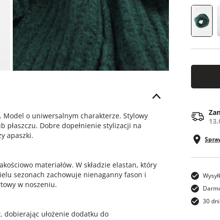
os
Zam
. Model o uniwersalnym charakterze. Stylowy
13.
 płaszczu. Dobre dopełnienie stylizacji na
zy apaszki.
Spra
jakościowo materiałów. W składzie elastan, który
ielu sezonach zachowuje nienaganny fason i
Wysył
ortowy w noszeniu.
Darmo
30 dni
 dobierając ułożenie dodatku do