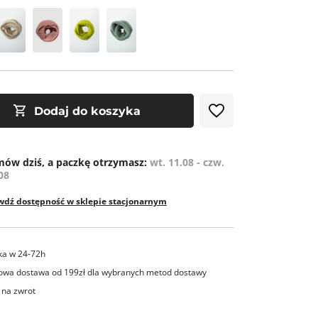
Dodaj do koszyka
ów dziś, a paczkę otrzymasz:
wt. 11.08 - czw.
08
wdź dostępność w sklepie stacjonarnym
ka w 24-72h
wa dostawa od 199zł dla wybranych metod dostawy
 na zwrot