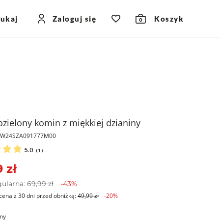
zukaj
Zaloguj się
Koszyk
0
zielony komin z miękkiej dzianiny
PKW24SZA091777M00
5.0
(
1
)
 zł
gularna:
69,99 zł
-43%
cena z 30 dni przed obniżką:
49,99 zł
-20%
ony