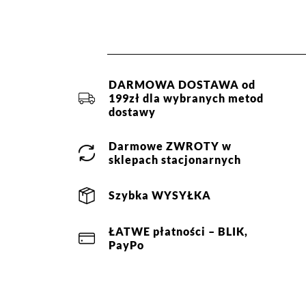
Skład:
78% akryl, 19% polies
1
DARMOWA DOSTAWA od
199zł dla wybranych metod
Jak zbieramy opinie?
dostawy
Opinie 
Darmowe
ZWROTY
w
sklepach stacjonarnych
Filtry
Szybka
WYSYŁKA
Ocena
Size
Color
ŁATWE
płatności
– BLIK,
beżowy
os
różowy
zielony
PayPo