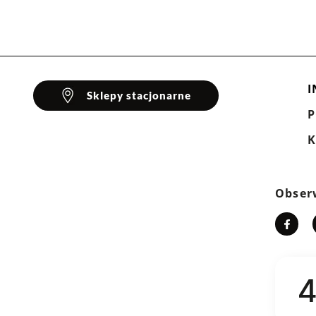
ter, 3% elastan
0%
I
Sklepy stacjonarne
klientów
K
Wyczyść
Szukaj
Obser
4