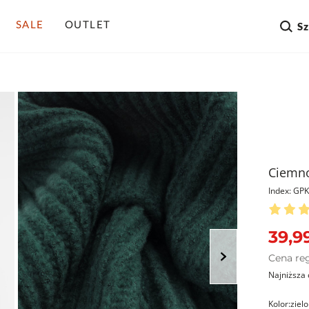
SALE
OUTLET
S
Ciemno
Index: G
39,99
Cena re
Najniższa 
Kolor:
ziel