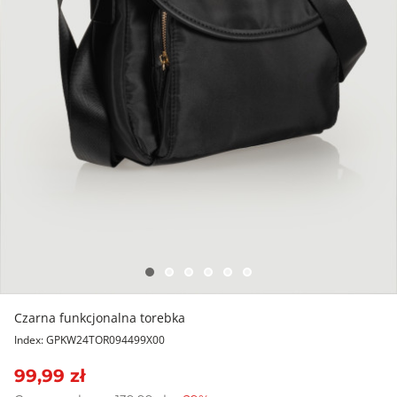
Czarna funkcjonalna torebka
Index: GPKW24TOR094499X00
99,99 zł