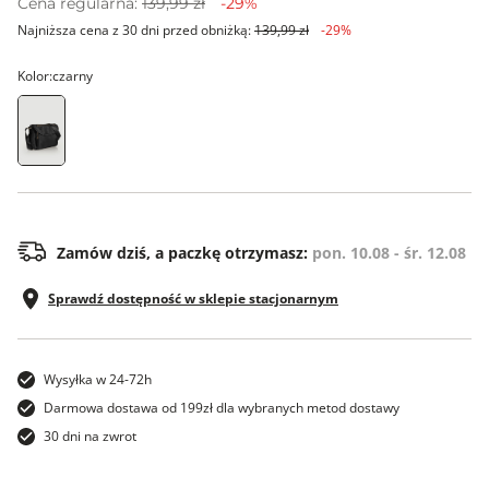
Cena regularna:
139,99 zł
-29%
Najniższa cena z 30 dni przed obniżką:
139,99 zł
-29%
Kolor:
czarny
os
Zamów dziś, a paczkę otrzymasz:
pon. 10.08 - śr. 12.08
Sprawdź dostępność w sklepie stacjonarnym
Wysyłka w 24-72h
Darmowa dostawa od 199zł dla wybranych metod dostawy
30 dni na zwrot