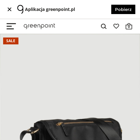
Aplikacja greenpoint.pl
Pobierz
0
SALE