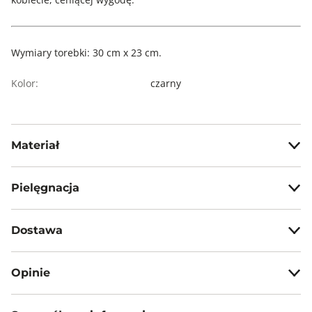
Wymiary torebki: 30 cm x 23 cm.
Kolor:
czarny
Materiał
100% poliester
Pielęgnacja
Nie prać na mokro
Dostawa
Nie prasować
Darmowa dostawa od 199zł dla wybranych metod dostawy.
Nie czyścić chemicznie
Opinie
Nie suszyć mechanicznie
GWARANTOWANA WYSYŁKA w 48 godzin.
*95% zamówień realizujemy w 24 godziny.